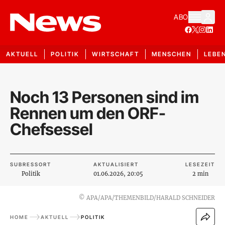
ABO
AKTUELL
POLITIK
WIRTSCHAFT
MENSCHEN
LEBE
Noch 13 Personen sind im
Rennen um den ORF-
Chefsessel
SUBRESSORT
AKTUALISIERT
LESEZEIT
Politik
01.06.2026, 20:05
2 min
©
APA/APA/THEMENBILD/HARALD SCHNEIDER
HOME
AKTUELL
POLITIK