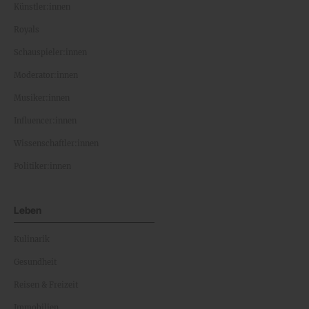
Künstler:innen
Royals
Schauspieler:innen
Moderator:innen
Musiker:innen
Influencer:innen
Wissenschaftler:innen
Politiker:innen
Leben
Kulinarik
Gesundheit
Reisen & Freizeit
Immobilien