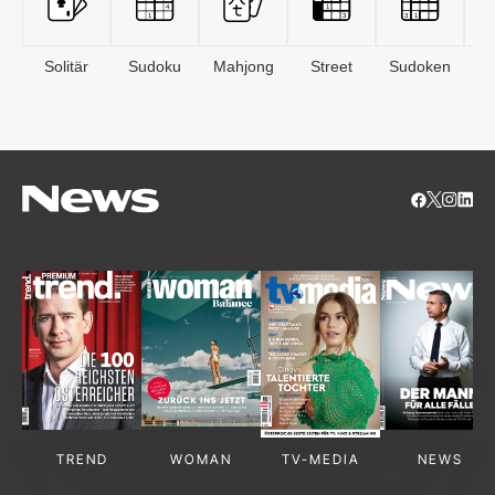
Solitär
Sudoku
Mahjong
Street
Sudoken
B
S
TREND
WOMAN
TV-MEDIA
NEWS