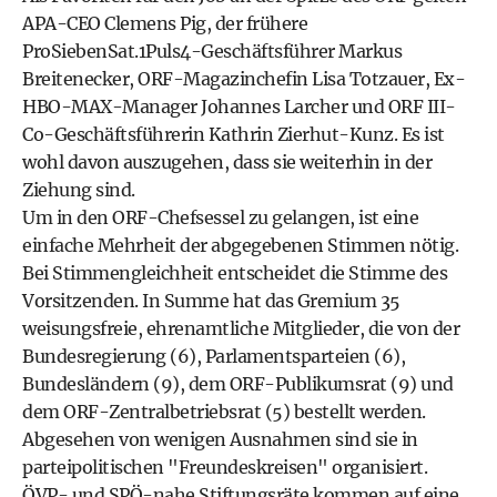
APA-CEO Clemens Pig, der frühere
ProSiebenSat.1Puls4-Geschäftsführer Markus
Breitenecker, ORF-Magazinchefin Lisa Totzauer, Ex-
HBO-MAX-Manager Johannes Larcher und ORF III-
Co-Geschäftsführerin Kathrin Zierhut-Kunz. Es ist
wohl davon auszugehen, dass sie weiterhin in der
Ziehung sind.
Um in den ORF-Chefsessel zu gelangen, ist eine
einfache Mehrheit der abgegebenen Stimmen nötig.
Bei Stimmengleichheit entscheidet die Stimme des
Vorsitzenden. In Summe hat das Gremium 35
weisungsfreie, ehrenamtliche Mitglieder, die von der
Bundesregierung (6), Parlamentsparteien (6),
Bundesländern (9), dem ORF-Publikumsrat (9) und
dem ORF-Zentralbetriebsrat (5) bestellt werden.
Abgesehen von wenigen Ausnahmen sind sie in
parteipolitischen "Freundeskreisen" organisiert.
ÖVP- und SPÖ-nahe Stiftungsräte kommen auf eine