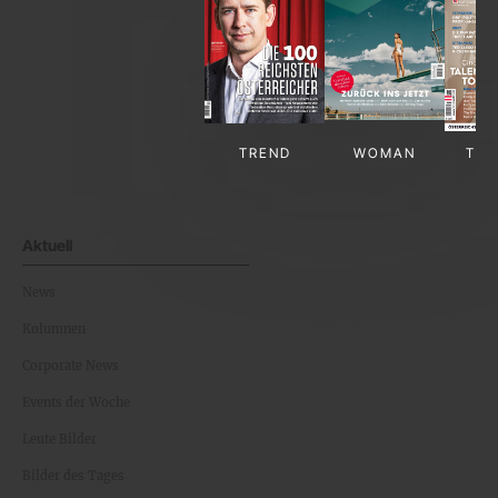
TREND
WOMAN
TV-
Aktuell
News
Kolumnen
Corporate News
Events der Woche
Leute Bilder
Bilder des Tages