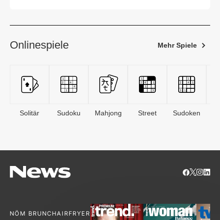
eingestellt
Onlinespiele
Mehr Spiele
Solitär
Sudoku
Mahjong
Street
Sudoken
B
S
NÖM BRUNCH
AIRFRYER