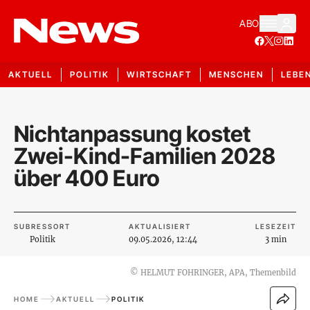
ABO
AKTUELL
POLITIK
WIRTSCHAFT
MENSCHEN
LEBE
Nichtanpassung kostet
Zwei-Kind-Familien 2028
über 400 Euro
SUBRESSORT
AKTUALISIERT
LESEZEIT
Politik
09.05.2026, 12:44
3 min
©
HELMUT FOHRINGER, APA, Themenbild
HOME
AKTUELL
POLITIK