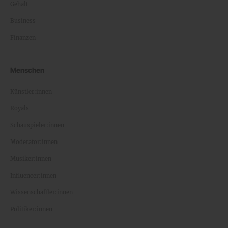
Gehalt
Business
Finanzen
Menschen
Künstler:innen
Royals
Schauspieler:innen
Moderator:innen
Musiker:innen
Influencer:innen
Wissenschaftler:innen
Politiker:innen