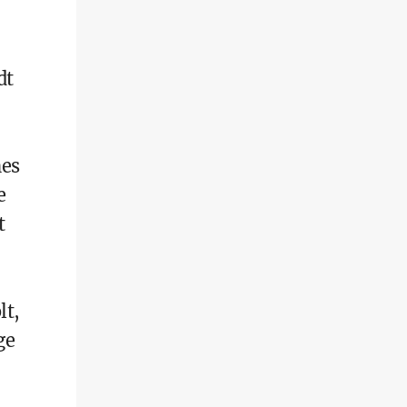
dt
nes
e
t
lt,
ge