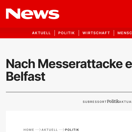
AKTUELL
POLITIK
WIRTSCHAFT
MENS
Nach Messerattacke es
Belfast
Politik
SUBRESSORT
AKTUA
HOME
AKTUELL
POLITIK