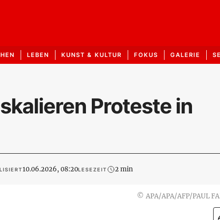
CHEN
LEBEN
KUNST & KULTUR
FOKUS
GALERIE
S
kalieren Proteste in
10.06.2026, 08:20
2 min
LISIERT
LESEZEIT
©
APA/APA/AFP/PAUL F