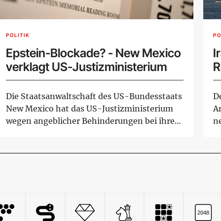
POLITIK
PO
Epstein-Blockade? - New Mexico
I
verklagt US-Justizministerium
R
Die Staatsanwaltschaft des US-Bundesstaats
D
New Mexico hat das US-Justizministerium
A
wegen angeblicher Behinderungen bei ihren
n
Ermit...
ve