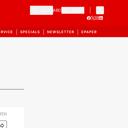
Suche
ABO
MENÜ
ERVICE
SPECIALS
NEWSLETTER
EPAPER
AITH