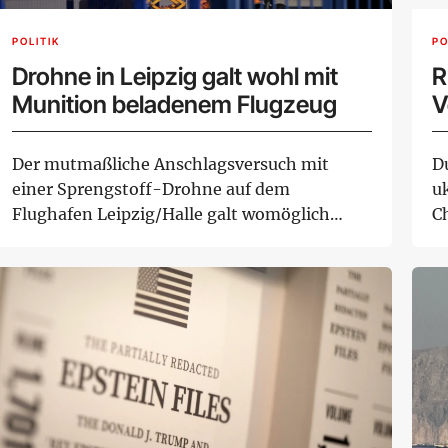
POLITIK
PO
Drohne in Leipzig galt wohl mit
R
Munition beladenem Flugzeug
V
Der mutmaßliche Anschlagsversuch mit
Du
einer Sprengstoff-Drohne auf dem
u
Flughafen Leipzig/Halle galt womöglich
C
einer mit Munition be...
wo