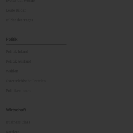
Events der Woche
Leute Bilder
Bilder des Tages
Politik
Politik Inland
Politik Ausland
Wahlen
Österreichische Parteien
Politiker:innen
Wirtschaft
Business Class
Karriere