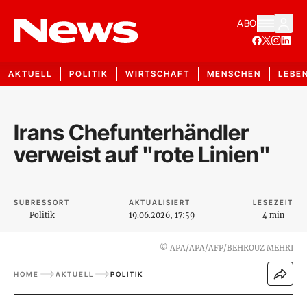
ABO
AKTUELL
POLITIK
WIRTSCHAFT
MENSCHEN
LEBE
Irans Chefunterhändler
verweist auf "rote Linien"
SUBRESSORT
AKTUALISIERT
LESEZEIT
Politik
19.06.2026, 17:59
4 min
©
APA/APA/AFP/BEHROUZ MEHRI
HOME
AKTUELL
POLITIK