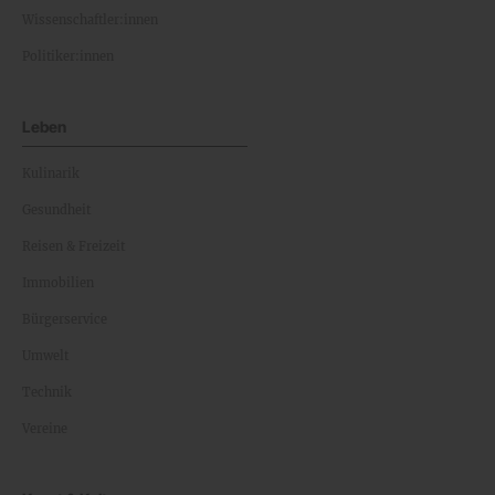
Wissenschaftler:innen
Politiker:innen
Leben
Kulinarik
Gesundheit
Reisen & Freizeit
Immobilien
Bürgerservice
Umwelt
Technik
Vereine