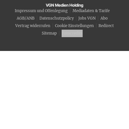
VGN Medien Holding
Impressum und Offenlegung
Mediadaten & Tarife
AGB/ANB
Datenschutzpolicy
Jobs VGN
Abo
Vertrag widerrufen
Cookie Einstellungen
Redirect
Sitemap
Fotocredits