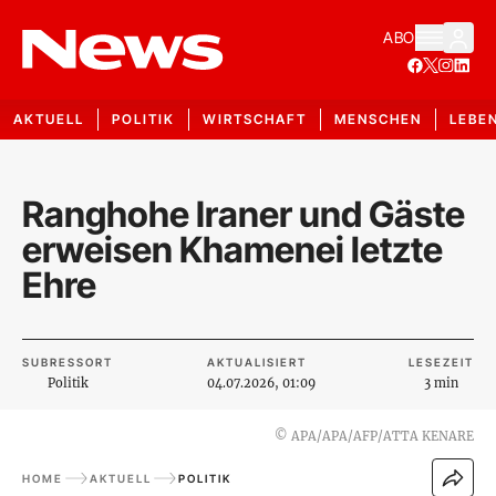
ABO
AKTUELL
POLITIK
WIRTSCHAFT
MENSCHEN
LEBE
Ranghohe Iraner und Gäste
erweisen Khamenei letzte
Ehre
SUBRESSORT
AKTUALISIERT
LESEZEIT
Politik
04.07.2026, 01:09
3 min
©
APA/APA/AFP/ATTA KENARE
HOME
AKTUELL
POLITIK