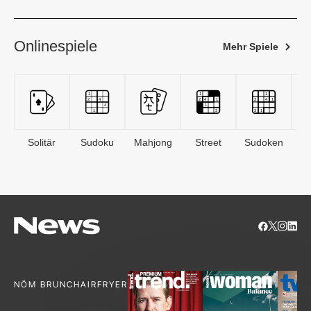
Onlinespiele
Mehr Spiele
Solitär
Sudoku
Mahjong
Street
Sudoken
B
S
NÖM BRUNCH
AIRFRYER