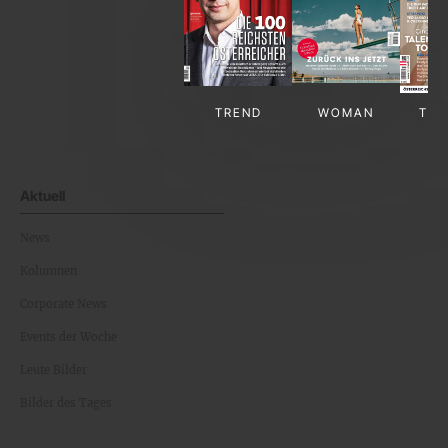
TREND
WOMAN
TV-
Aktuell
News
Kolumnen
Corporate News
Events der Woche
Leute Bilder
Bilder des Tages