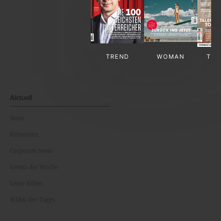
TREND
WOMAN
TV-
Aktuell
News
Kolumnen
Corporate News
Events der Woche
Leute Bilder
Bilder des Tages