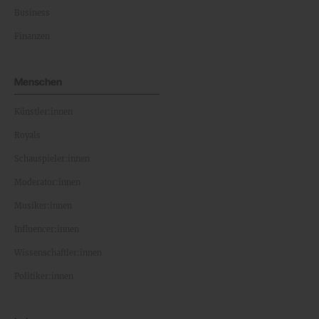
Business
Finanzen
Menschen
Künstler:innen
Royals
Schauspieler:innen
Moderator:innen
Musiker:innen
Influencer:innen
Wissenschaftler:innen
Politiker:innen