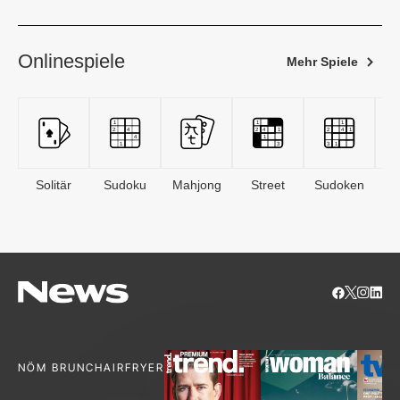
Onlinespiele
Mehr Spiele
Solitär
Sudoku
Mahjong
Street
Sudoken
B
S
NÖM BRUNCH
AIRFRYER