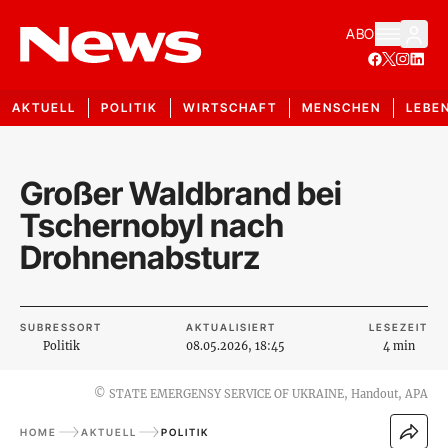
ABO
AKTUELL
POLITIK
WIRTSCHAFT
MENSCHEN
LEBE
Großer Waldbrand bei
Tschernobyl nach
Drohnenabsturz
SUBRESSORT
AKTUALISIERT
LESEZEIT
Politik
08.05.2026, 18:45
4 min
©
STATE EMERGENSY SERVICE OF UKRAINE, Handout, APA
HOME
AKTUELL
POLITIK