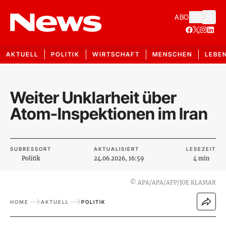
ABO
AKTUELL
POLITIK
WIRTSCHAFT
MENSCHEN
LEBE
Weiter Unklarheit über
Atom-Inspektionen im Iran
SUBRESSORT
AKTUALISIERT
LESEZEIT
Politik
24.06.2026, 16:59
4 min
©
APA/APA/AFP/JOE KLAMAR
HOME
AKTUELL
POLITIK