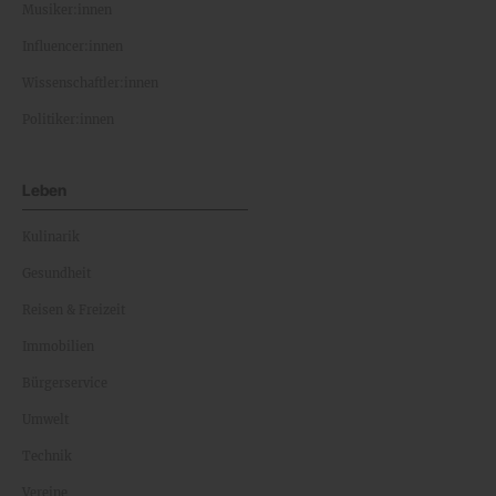
Musiker:innen
Influencer:innen
Wissenschaftler:innen
Politiker:innen
Leben
Kulinarik
Gesundheit
Reisen & Freizeit
Immobilien
Bürgerservice
Umwelt
Technik
Vereine