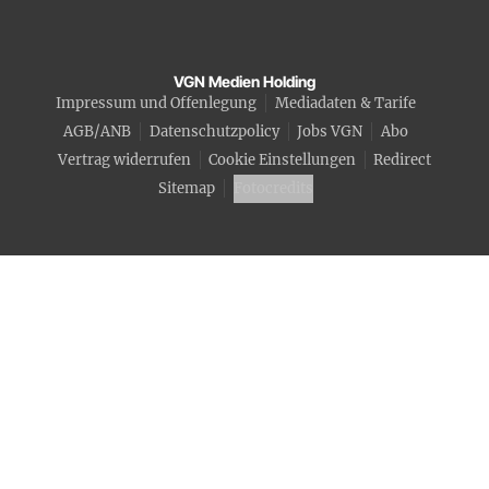
VGN Medien Holding
Impressum und Offenlegung
Mediadaten & Tarife
AGB/ANB
Datenschutzpolicy
Jobs VGN
Abo
Vertrag widerrufen
Cookie Einstellungen
Redirect
Sitemap
Fotocredits