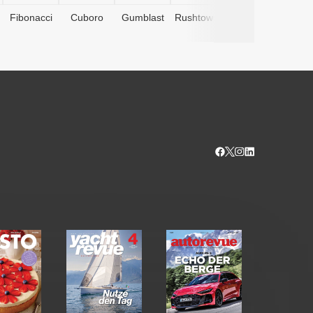
Fibonacci
Cuboro
Gumblast
Rushtower
Advents­
kalender