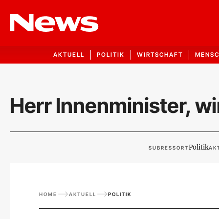
AKTUELL
POLITIK
WIRTSCHAFT
MENS
Herr Innenminister, w
Politik
SUBRESSORT
AK
HOME
AKTUELL
POLITIK