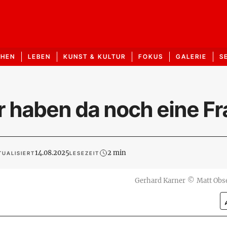
CHEN
LEBEN
KUNST & KULTUR
FOKUS
GALERIE
S
ir haben da noch eine F
14.08.2025
2 min
TUALISIERT
LESEZEIT
Gerhard Karner
©
Matt Obs