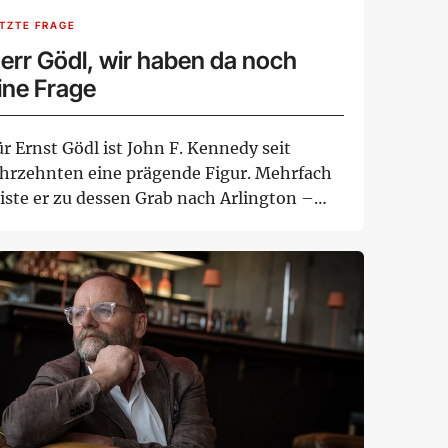
TZTE FRAGE
err Gödl, wir haben da noch
ine Frage
r Ernst Gödl ist John F. Kennedy seit
ahrzehnten eine prägende Figur. Mehrfach
eiste er zu dessen Grab nach Arlington –
s...