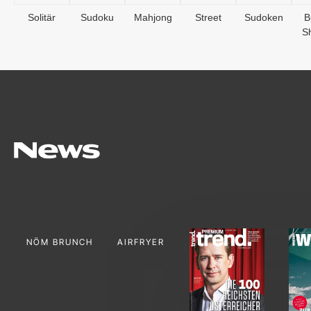
Solitär
Sudoku
Mahjong
Street
Sudoken
B
S
NÖM BRUNCH
AIRFRYER