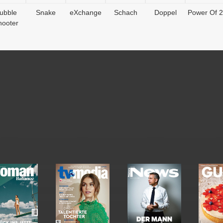
ubble
Snake
eXchange
Schach
Doppel
Power Of 2
hooter