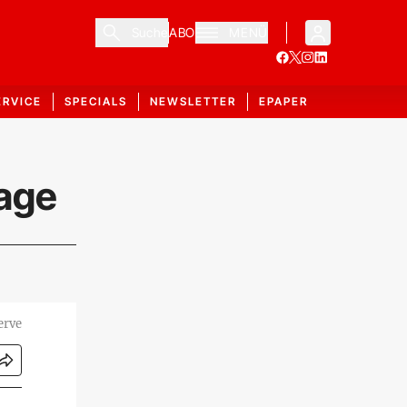
Suche
ABO
MENÜ
ERVICE
SPECIALS
NEWSLETTER
EPAPER
rage
erve