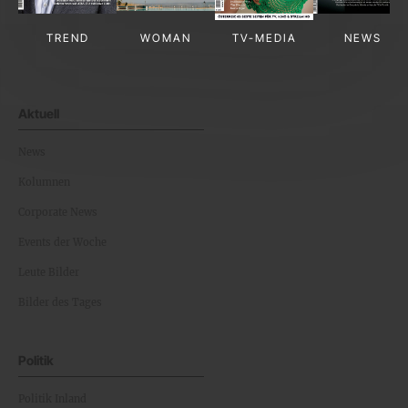
TREND
WOMAN
TV-MEDIA
NEWS
Aktuell
News
Kolumnen
Corporate News
Events der Woche
Leute Bilder
Bilder des Tages
Politik
Politik Inland