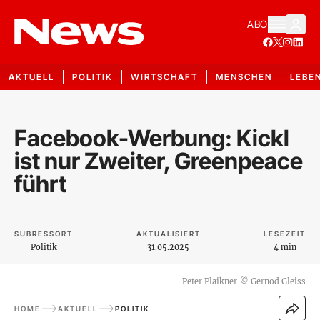
ABO
AKTUELL
POLITIK
WIRTSCHAFT
MENSCHEN
LEBE
Facebook-Werbung: Kickl
ist nur Zweiter, Greenpeace
führt
SUBRESSORT
AKTUALISIERT
LESEZEIT
Politik
31.05.2025
4 min
Peter Plaikner
©
Gernod Gleiss
HOME
AKTUELL
POLITIK