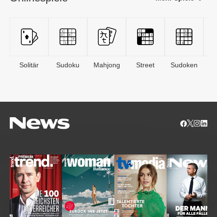
Solitär
Sudoku
Mahjong
Street
Sudoken
B
S