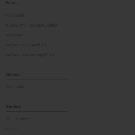
Fokus
Good Health
Kinder- und Jugendgesundheit
NEWScast
Podcast - OÖ ungefiltert
Podcast - Kärnten ungefiltert
Galerie
Foto-Galerie
Service
Whistleblower
Games