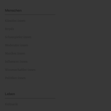
Menschen
Künstler:innen
Royals
Schauspieler:innen
Moderator:innen
Musiker:innen
Influencer:innen
Wissenschaftler:innen
Politiker:innen
Leben
Kulinarik