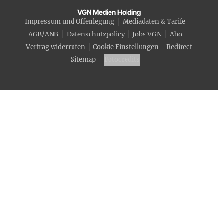
VGN Medien Holding
Impressum und Offenlegung
Mediadaten & Tarife
AGB/ANB
Datenschutzpolicy
Jobs VGN
Abo
Vertrag widerrufen
Cookie Einstellungen
Redirect
Sitemap
Fotocredits