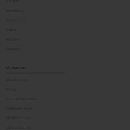
Karriere
Ausbildung
Arbeitsrecht
Gehalt
Business
Finanzen
Menschen
Künstler:innen
Royals
Schauspieler:innen
Moderator:innen
Musiker:innen
Influencer:innen