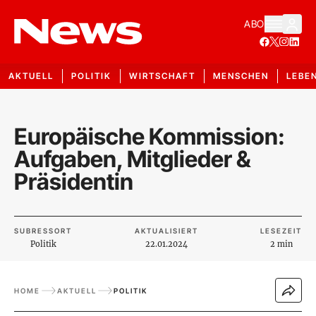
ABO
AKTUELL
POLITIK
WIRTSCHAFT
MENSCHEN
LEBE
Europäische Kommission:
Aufgaben, Mitglieder &
Präsidentin
SUBRESSORT
AKTUALISIERT
LESEZEIT
Politik
22.01.2024
2 min
HOME
AKTUELL
POLITIK