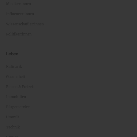
Musiker:innen
Influencer:innen
Wissenschaftler:innen
Politiker:innen
Leben
Kulinarik
Gesundheit
Reisen & Freizeit
Immobilien
Bürgerservice
Umwelt
Technik