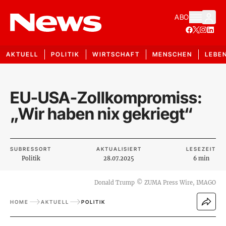
ABO
AKTUELL
POLITIK
WIRTSCHAFT
MENSCHEN
LEBE
EU-USA-Zollkompromiss:
„Wir haben nix gekriegt“
SUBRESSORT
AKTUALISIERT
LESEZEIT
Politik
28.07.2025
6 min
Donald Trump
©
ZUMA Press Wire, IMAGO
HOME
AKTUELL
POLITIK