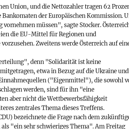
hen Union, und die Nettozahler tragen 62 Proze
die Bankomaten der Europäischen Kommission. 
g vornehmen müssen", sagte Stocker. Österreic
eien die EU-Mittel für Regionen und
e vorzusehen. Zweitens werde Österreich auf ein
erteilung", denn "Solidarität ist keine
 mitgetragen, etwa in Bezug auf die Ukraine und
innahmequellen ("Eigenmittel"), die sowohl v
hlagen werden, sind für ihn "eine
ten aber nicht die Wettbewerbsfähigkeit
iteres zentrales Thema dieses Treffens.
CDU) bezeichnete die Frage nach dem zukünftig
als "ein sehr schwieriges Thema". Am Freitag