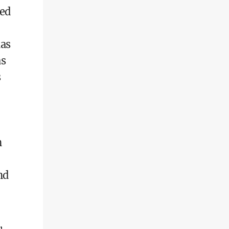
ied
das
as
s
n
nd
,