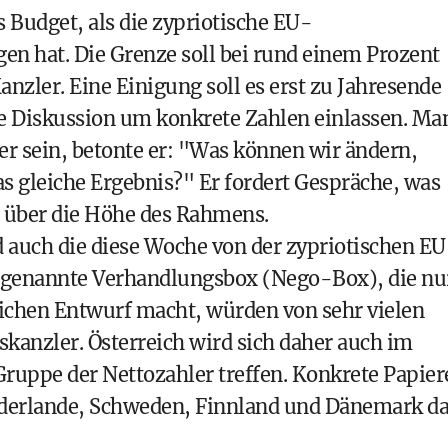
s Budget, als die zypriotische EU-
gen hat. Die Grenze soll bei rund einem Prozent
anzler. Eine Einigung soll es erst zu Jahresende
ine Diskussion um konkrete Zahlen einlassen. Ma
er sein, betonte er: "Was können wir ändern,
s gleiche Ergebnis?" Er fordert Gespräche, was
r über die Höhe des Rahmens.
auch die diese Woche von der zypriotischen EU
sogenannte Verhandlungsbox (Nego-Box), die nu
chen Entwurf macht, würden von sehr vielen
skanzler. Österreich wird sich daher auch im
ruppe der Nettozahler treffen. Konkrete Papier
iederlande, Schweden, Finnland und Dänemark d