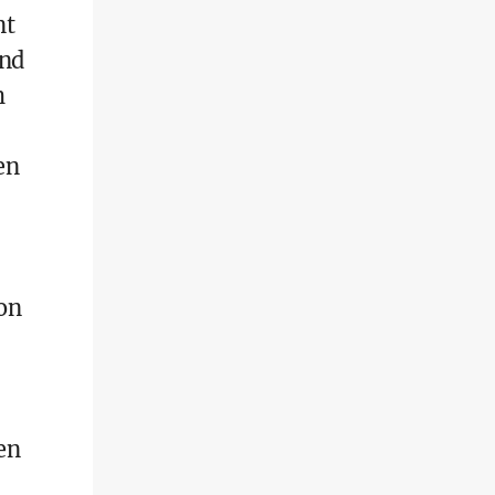
nt
Und
h
en
on
en