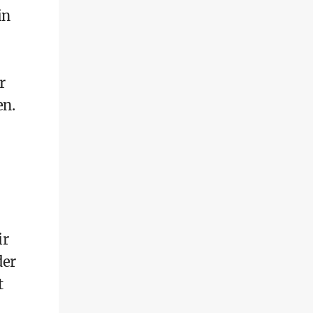
in
r
en.
ir
der
t