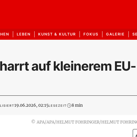
CHEN
LEBEN
KUNST & KULTUR
FOKUS
GALERIE
S
harrt auf kleinerem EU-
19.06.2026, 02:15
8 min
LISIERT
LESEZEIT
©
APA/APA/HELMUT FOHRINGER/HELMUT FOHRIN