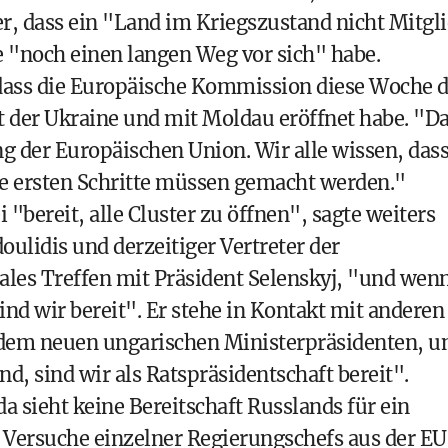
er, dass ein "Land im Kriegszustand nicht Mitgl
 "noch einen langen Weg vor sich" habe.
dass die Europäische Kommission diese Woche 
t der Ukraine und mit Moldau eröffnet habe. "D
ng der Europäischen Union. Wir alle wissen, das
die ersten Schritte müssen gemacht werden."
 "bereit, alle Cluster zu öffnen", sagte weiters
ulidis und derzeitiger Vertreter der
rales Treffen mit Präsident Selenskyj, "und wen
sind wir bereit". Er stehe in Kontakt mit anderen
 dem neuen ungarischen Ministerpräsidenten, u
, sind wir als Ratspräsidentschaft bereit".
a sieht keine Bereitschaft Russlands für ein
 Versuche einzelner Regierungschefs aus der EU