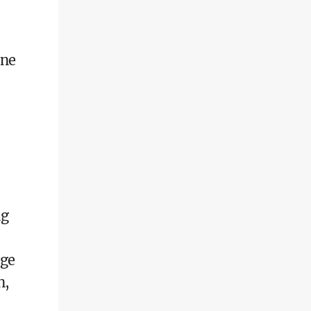
ine
ng
age
n,