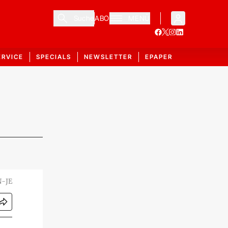
Suche
ABO
MENÜ
ERVICE
SPECIALS
NEWSLETTER
EPAPER
N-JE