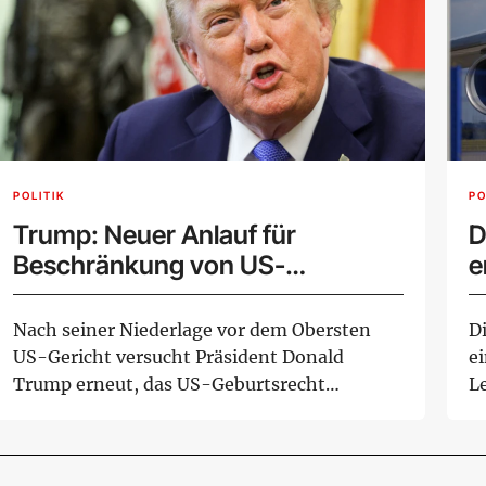
POLITIK
PO
Trump: Neuer Anlauf für
D
Beschränkung von US-
e
Geburtsrecht
Nach seiner Niederlage vor dem Obersten
Di
US-Gericht versucht Präsident Donald
e
Trump erneut, das US-Geburtsrecht
L
bestimmter Gruppen ...
In