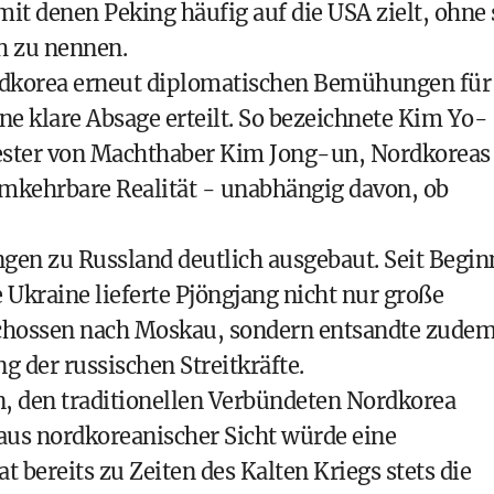
t denen Peking häufig auf die USA zielt, ohne 
 zu nennen.
rdkorea erneut diplomatischen Bemühungen für
e klare Absage erteilt. So bezeichnete Kim Yo-
hwester von Machthaber Kim Jong-un, Nordkoreas
umkehrbare Realität - unabhängig davon, ob
ngen zu Russland deutlich ausgebaut. Seit Begin
 Ukraine lieferte Pjöngjang nicht nur große
schossen nach Moskau, sondern entsandte zude
g der russischen Streitkräfte.
in, den traditionellen Verbündeten Nordkorea
 aus nordkoreanischer Sicht würde eine
 bereits zu Zeiten des Kalten Kriegs stets die