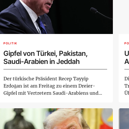
POLITIK
PO
Gipfel von Türkei, Pakistan,
U
Saudi-Arabien in Jeddah
A
Der türkische Präsident Recep Tayyip
D
Erdoğan ist am Freitag zu einem Dreier-
T
Gipfel mit Vertretern Saudi-Arabiens und
Ü
Pakistans in ...
An