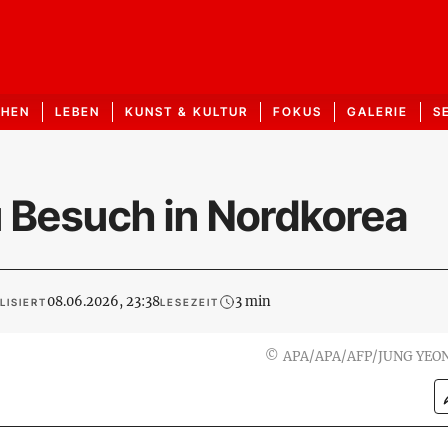
CHEN
LEBEN
KUNST & KULTUR
FOKUS
GALERIE
S
u Besuch in Nordkorea
08.06.2026, 23:38
3 min
LISIERT
LESEZEIT
©
APA/APA/AFP/JUNG YEO