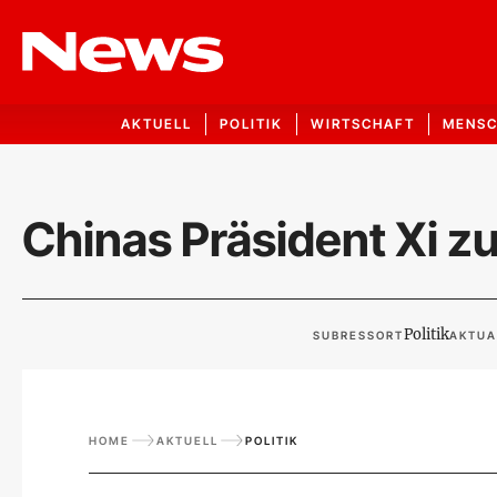
AKTUELL
POLITIK
WIRTSCHAFT
MENS
Chinas Präsident Xi z
Politik
SUBRESSORT
AKTUA
HOME
AKTUELL
POLITIK