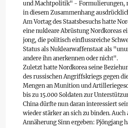
und Machtpolitik" - Formulierungen, mi
in diesem Zusammenhang ausdrücklich
Am Vortag des Staatsbesuchs hatte No
eine nukleare Abrüstung Nordkoreas ein
jong, die politisch einflussreiche Sc
Status als Nuklearwaffenstaat als "un
andere ihn anerkennen oder nicht".
Zuletzt hatte Nordkorea seine Beziehu
des russischen Angriffskriegs gegen die
Mengen an Munition und Artilleriege
bis zu 15.000 Soldaten zur Unterstützun
China dürfte nun daran interessiert se
wieder stärker an sich zu binden. Auch
Annäherung Sinn ergeben: Pjöngjang hat