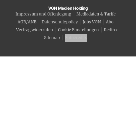
VGN Medien Holding
Impressum und Offenlegung
Mediadaten & Tarife
AGB/ANB
Datenschutzpolicy
Jobs VGN
Abo
Vertrag widerrufen
Cookie Einstellungen
Redirect
Sitemap
Fotocredits