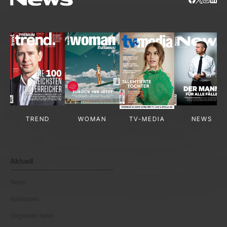
TREND
WOMAN
TV-MEDIA
NEWS
Aktuell
News
Kolumnen
Corporate News