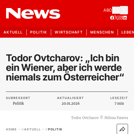
ABO
AKTUELL
POLITIK
WIRTSCHAFT
MENSCHEN
LEBE
Todor Ovtcharov: „Ich bin
ein Wiener, aber ich werde
niemals zum Österreicher“
SUBRESSORT
AKTUALISIERT
LESEZEIT
Politik
20.01.2026
7 min
Todor Ovtcharov
©
Milena Paneva
HOME
AKTUELL
POLITIK