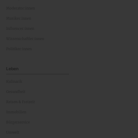
Moderator:innen
Musiker:innen
Influencer:innen
Wissenschaftler:innen
Politiker:innen
Leben
Kulinarik
Gesundheit
Reisen & Freizeit
Immobilien
Bürgerservice
Umwelt