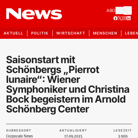
ABO
AKTUELL
POLITIK
WIRTSCHAFT
MENSCHEN
LEBE
Saisonstart mit
Schönbergs „Pierrot
lunaire“: Wiener
Symphoniker und Christina
Bock begeistern im Arnold
Schönberg Center
SUBRESSORT
AKTUALISIERT
LESEZEIT
Corporate News
17.09.2025
3 min