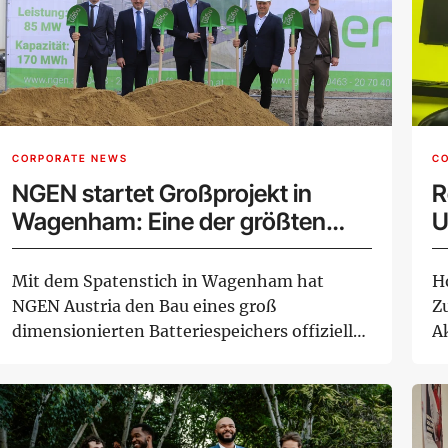
CORPORATE NEWS
C
NGEN startet Großprojekt in
R
Wagenham: Eine der größten
U
Energiespeicheranlagen Europas
entsteht in Oberösterreich
Mit dem Spatenstich in Wagenham hat
H
NGEN Austria den Bau eines groß
Zu
dimensionierten Batteriespeichers offiziell
Ak
begonnen. Die I...
Ve