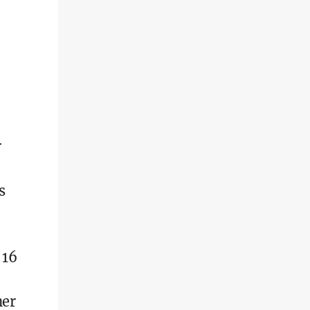
r
s
 16
ner