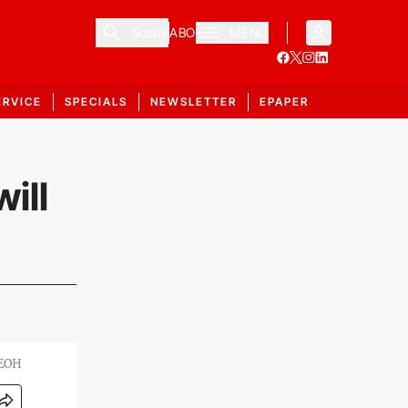
Suche
ABO
MENÜ
ERVICE
SPECIALS
NEWSLETTER
EPAPER
ill
EOH