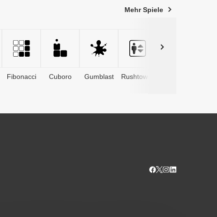
Mehr Spiele
Fibonacci
Cuboro
Gumblast
Rushtower
Advents­
kalender