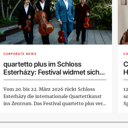
CORPORATE NEWS
C
quartetto plus im Schloss
C
Esterházy: Festival widmet sich
H
dem Ursprung des
Ö
Streichquartetts
Vom 20. bis 22. März 2026 rückt Schloss
1
Esterházy die internationale Quartettkunst
s
ins Zentrum. Das Festival quartetto plus ver...
S
Vo