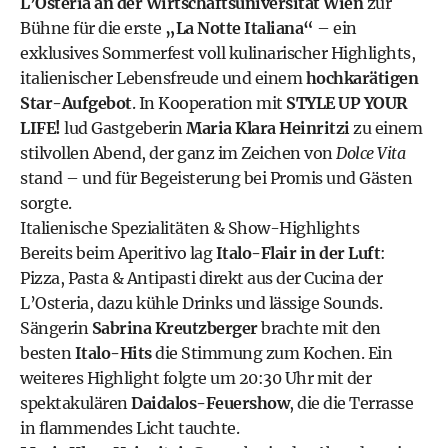
L’Osteria an der Wirtschaftsuniversität Wien
zur
Bühne für die erste
„La Notte Italiana“
– ein
exklusives Sommerfest voll kulinarischer Highlights,
italienischer Lebensfreude und einem
hochkarätigen
Star-Aufgebot
. In Kooperation mit
STYLE UP YOUR
LIFE!
lud Gastgeberin
Maria Klara Heinritzi
zu einem
stilvollen Abend, der ganz im Zeichen von
Dolce Vita
stand – und für Begeisterung bei Promis und Gästen
sorgte.
Italienische Spezialitäten & Show-Highlights
Bereits beim Aperitivo lag
Italo-Flair in der Luft
:
Pizza, Pasta & Antipasti direkt aus der Cucina der
L’Osteria, dazu kühle Drinks und lässige Sounds.
Sängerin
Sabrina Kreutzberger
brachte mit den
besten
Italo-Hits
die Stimmung zum Kochen. Ein
weiteres Highlight folgte um 20:30 Uhr mit der
spektakulären
Daidalos-Feuershow
, die die Terrasse
in flammendes Licht tauchte.