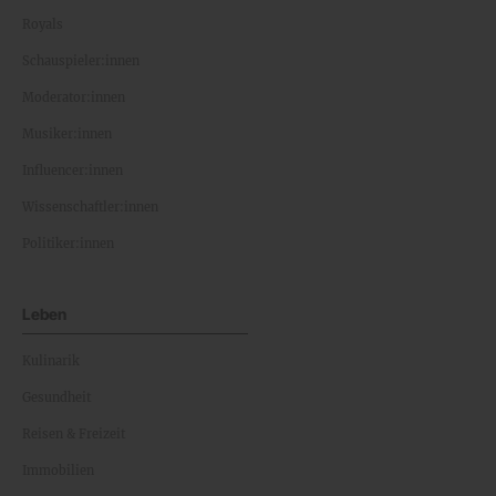
Royals
Schauspieler:innen
Moderator:innen
Musiker:innen
Influencer:innen
Wissenschaftler:innen
Politiker:innen
Leben
Kulinarik
Gesundheit
Reisen & Freizeit
Immobilien