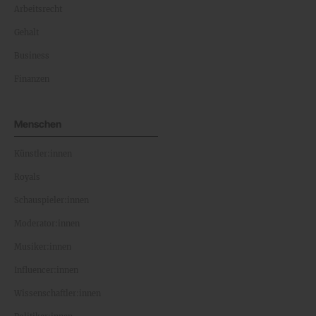
Arbeitsrecht
Gehalt
Business
Finanzen
Menschen
Künstler:innen
Royals
Schauspieler:innen
Moderator:innen
Musiker:innen
Influencer:innen
Wissenschaftler:innen