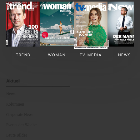
TREND
WOMAN
TV-MEDIA
NEWS
Aktuell
News
Kolumnen
Corporate News
Events der Woche
Leute Bilder