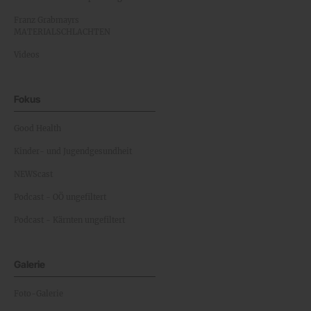
Franz Grabmayrs
MATERIALSCHLACHTEN
Videos
Fokus
Good Health
Kinder- und Jugendgesundheit
NEWScast
Podcast - OÖ ungefiltert
Podcast - Kärnten ungefiltert
Galerie
Foto-Galerie