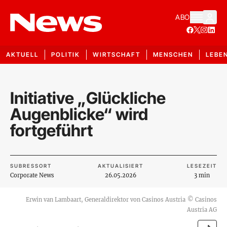
ABO
AKTUELL
POLITIK
WIRTSCHAFT
MENSCHEN
LEBE
Initiative „Glückliche
Augenblicke“ wird
fortgeführt
SUBRESSORT
AKTUALISIERT
LESEZEIT
Corporate News
26.05.2026
3 min
Erwin van Lambaart, Generaldirektor von Casinos Austria
©
Casinos
Austria AG