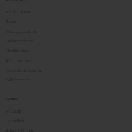
Künstler:innen
Royals
Schauspieler:innen
Moderator:innen
Musiker:innen
Influencer:innen
Wissenschaftler:innen
Politiker:innen
Leben
Kulinarik
Gesundheit
Reisen & Freizeit