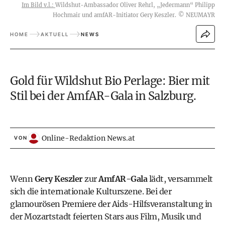
Im Bild v.l.:
Wildshut-Ambassador Oliver Rehrl, „Jedermann“ Philipp
Hochmair und amfAR-Initiator Gery Keszler.
©
NEUMAYR
HOME
AKTUELL
NEWS
Gold für Wildshut Bio Perlage: Bier mit
Stil bei der AmfAR-Gala in Salzburg.
Online-Redaktion News.at
VON
Wenn
Gery Keszler
zur
AmfAR-Gala
lädt, versammelt
sich die internationale Kulturszene. Bei der
glamourösen Premiere der Aids-Hilfsveranstaltung in
der Mozartstadt feierten Stars aus Film, Musik und