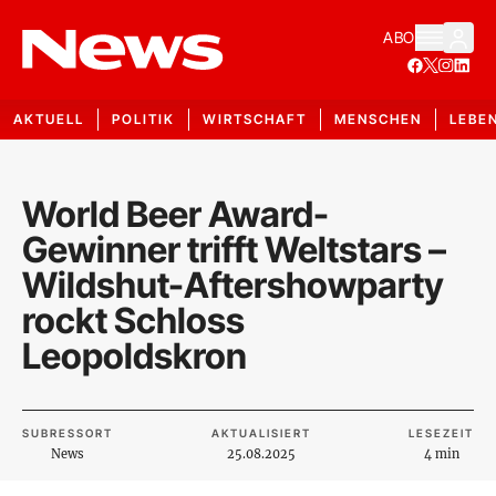
ABO
AKTUELL
POLITIK
WIRTSCHAFT
MENSCHEN
LEBE
World Beer Award-
Gewinner trifft Weltstars –
Wildshut-Aftershowparty
rockt Schloss
Leopoldskron
SUBRESSORT
AKTUALISIERT
LESEZEIT
News
25.08.2025
4 min