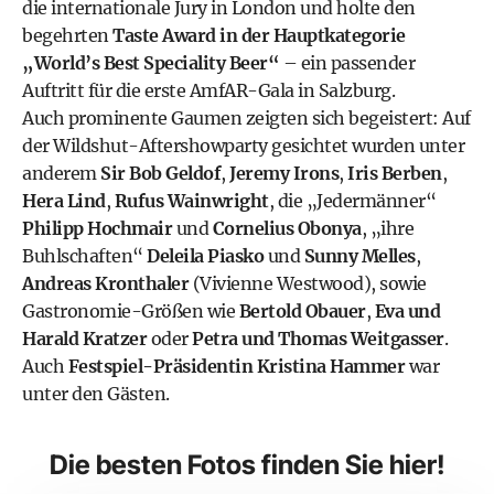
die internationale Jury in London und holte den
begehrten
Taste Award in der Hauptkategorie
„World’s Best Speciality Beer“
– ein passender
Auftritt für die erste AmfAR-Gala in Salzburg.
Auch prominente Gaumen zeigten sich begeistert: Auf
der Wildshut-Aftershowparty gesichtet wurden unter
anderem
Sir Bob Geldof
,
Jeremy Irons
,
Iris Berben
,
Hera Lind
,
Rufus Wainwright
, die „Jedermänner“
Philipp Hochmair
und
Cornelius Obonya
, „ihre
Buhlschaften“
Deleila Piasko
und
Sunny Melles
,
Andreas Kronthaler
(Vivienne Westwood), sowie
Gastronomie-Größen wie
Bertold Obauer
,
Eva und
Harald Kratzer
oder
Petra und Thomas Weitgasser
.
Auch
Festspiel-Präsidentin Kristina Hammer
war
unter den Gästen.
Die besten Fotos finden Sie hier!