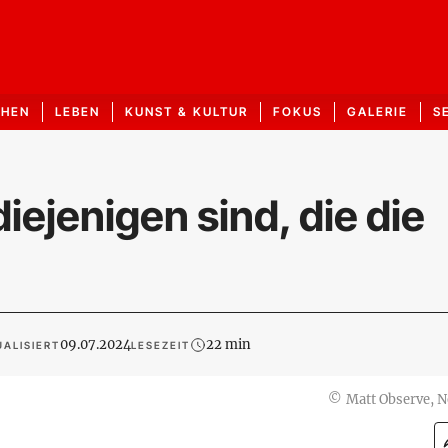
CHEN
LEBEN
KUNST & KULTUR
FOKUS
GALERIE
S
diejenigen sind, die die
09.07.2024
22 min
ALISIERT
LESEZEIT
©
Matt Observe, 