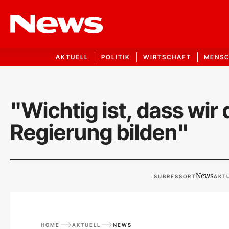
AKTUELL
POLITIK
WIRTSCHAFT
MENS
"Wichtig ist, dass wir 
Regierung bilden"
News
SUBRESSORT
AKTU
HOME
AKTUELL
NEWS