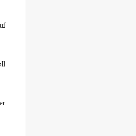
uf
ll
er