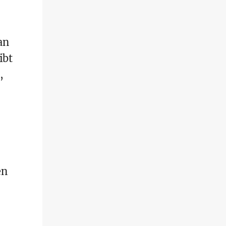
an
ibt
,
en