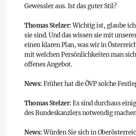
Gewessler
aus. Ist das guter Stil?
Thomas Stelzer
:
Wichtig ist, glaube i
sie sind. Und das wissen sie mit unse
einen klaren Plan, was wir in Österrei
mit welchen Persönlichkeiten man sich d
offenes Angebot.
News
:
Früher hat die ÖVP solche Festl
Thomas Stelzer
:
Es sind durchaus eini
des
Bundeskanzler
s notwendig machen
News
:
Würden Sie sich in Oberösterrei