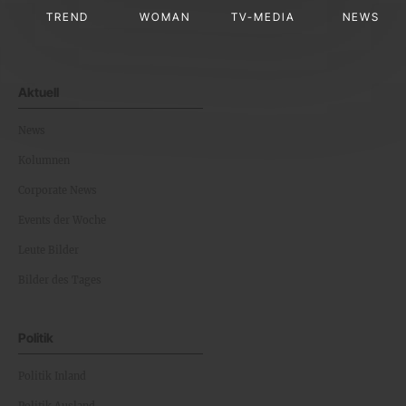
TREND
WOMAN
TV-MEDIA
NEWS
Aktuell
News
Kolumnen
Corporate News
Events der Woche
Leute Bilder
Bilder des Tages
Politik
Politik Inland