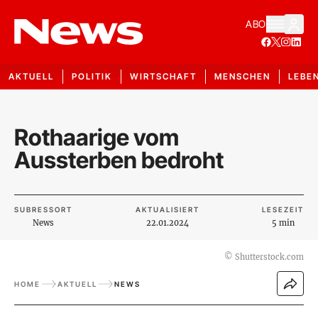
ABO
AKTUELL
POLITIK
WIRTSCHAFT
MENSCHEN
LEBE
Rothaarige vom
Aussterben bedroht
SUBRESSORT
AKTUALISIERT
LESEZEIT
News
22.01.2024
5 min
©
Shutterstock.com
HOME
AKTUELL
NEWS