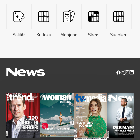
Solitär
Sudoku
Mahjong
Street
Sudoken
B
S