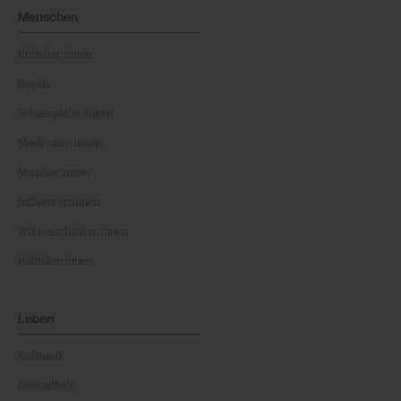
Menschen
Künstler:innen
Royals
Schauspieler:innen
Moderator:innen
Musiker:innen
Influencer:innen
Wissenschaftler:innen
Politiker:innen
Leben
Kulinarik
Gesundheit