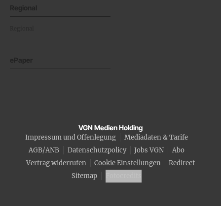
Regional
Regional
ePaper
VGN Medien Holding
Impressum und Offenlegung
Mediadaten & Tarife
AGB/ANB
Datenschutzpolicy
Jobs VGN
Abo
Vertrag widerrufen
Cookie Einstellungen
Redirect
Sitemap
Fotocredits