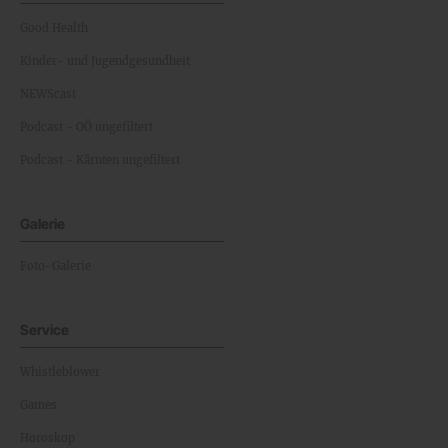
Good Health
Kinder- und Jugendgesundheit
NEWScast
Podcast - OÖ ungefiltert
Podcast - Kärnten ungefiltert
Galerie
Foto-Galerie
Service
Whistleblower
Games
Horoskop