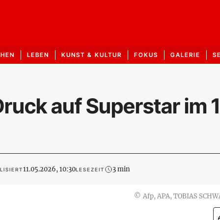
CHEN
LEBEN
KUNST & KULTUR
FOKUS
GALERIE
S
ruck auf Superstar im 1
11.05.2026, 10:30
3 min
LISIERT
LESEZEIT
©
Afp, APA, TOBIAS SCH