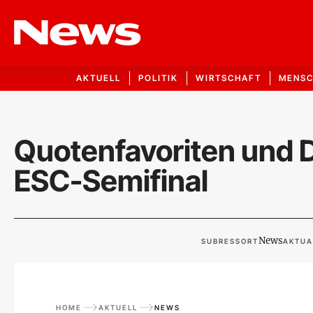
AKTUELL
POLITIK
WIRTSCHAFT
MENS
Quotenfavoriten und D
ESC-Semifinal
News
SUBRESSORT
AKTUA
HOME
AKTUELL
NEWS