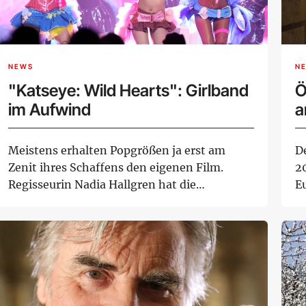
NEWS
N
"Katseye: Wild Hearts": Girlband
Ö
im Aufwind
a
Meistens erhalten Popgrößen ja erst am
De
Zenit ihres Schaffens den eigenen Film.
2
Regisseurin Nadia Hallgren hat die
E
Mitglieder der G...
Wi