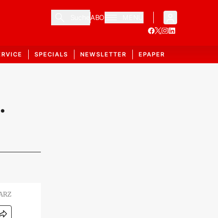
Suche
ABO
MENÜ
ERVICE
SPECIALS
NEWSLETTER
EPAPER
.
WARZ