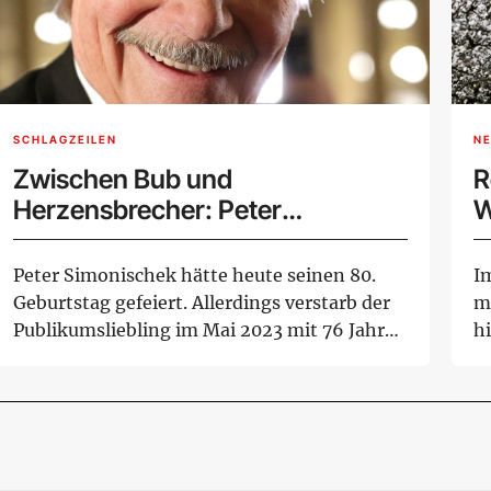
SCHLAGZEILEN
N
Zwischen Bub und
R
Herzensbrecher: Peter
W
Simonischek wäre 80
Peter Simonischek hätte heute seinen 80.
I
Geburtstag gefeiert. Allerdings verstarb der
m
Publikumsliebling im Mai 2023 mit 76 Jahren
h
...
di