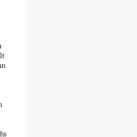
h
lt
nn
n
chs