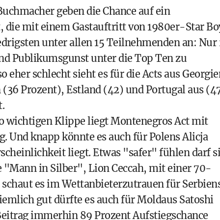
uchmacher geben die Chance auf ein
die mit einem Gastauftritt von 1980er-Star Bo
drigsten unter allen 15 Teilnehmenden an: Nur
und Publikumsgunst unter die Top Ten zu
eher schlecht sieht es für die Acts aus Georgie
 (36 Prozent), Estland (42) und Portugal aus (47
.
o wichtigen Klippe liegt Montenegros Act mit
. Und knapp könnte es auch für Polens Alicja
cheinlichkeit liegt. Etwas "safer" fühlen darf s
e "Mann in Silber", Lion Ceccah, mit einer 70-
 schaut es im Wettanbieterzutrauen für Serbien
Ziemlich gut dürfte es auch für Moldaus Satoshi
eitrag immerhin 89 Prozent Aufstiegschance