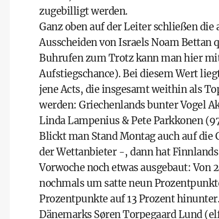
zugebilligt werden.
Ganz oben auf der Leiter schließen d
Ausscheiden von Israels Noam Bettan q
Buhrufen zum Trotz kann man hier mit
Aufstiegschance). Bei diesem Wert lieg
jene Acts, die insgesamt weithin als T
werden: Griechenlands bunter Vogel A
Linda Lampenius & Pete Parkkonen (97
Blickt man Stand Montag auch auf die 
der Wettanbieter -, dann hat Finnland
Vorwoche noch etwas ausgebaut: Von 29
nochmals um satte neun Prozentpunkte 
Prozentpunkte auf 13 Prozent hinunter
Dänemarks Søren Torpegaard Lund (elf