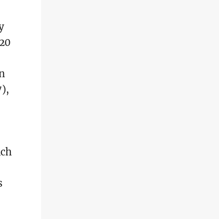
y
 20
n
),
ich
s