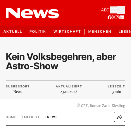
ABO
AKTUELL
POLITIK
WIRTSCHAFT
MENSCHEN
LEBE
Kein Volksbegehren, aber
Astro-Show
SUBRESSORT
AKTUALISIERT
LESEZEIT
News
23.10.2024
3 min
©
ORF, Roman Zach-Kiesling
HOME
AKTUELL
NEWS