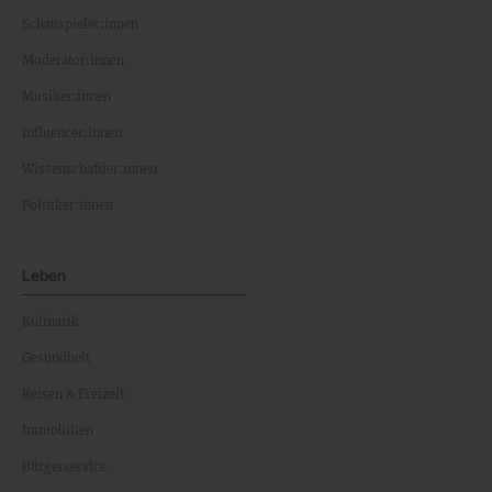
Schauspieler:innen
Moderator:innen
Musiker:innen
Influencer:innen
Wissenschaftler:innen
Politiker:innen
Leben
Kulinarik
Gesundheit
Reisen & Freizeit
Immobilien
Bürgerservice