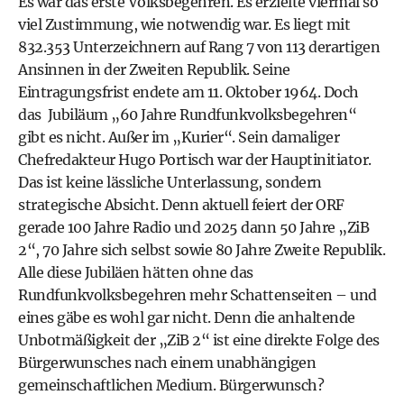
Es war das erste Volksbegehren. Es erzielte viermal so
viel Zustimmung, wie notwendig war. Es liegt mit
832.353 Unterzeichnern auf Rang 7 von 113 derartigen
Ansinnen in der Zweiten Republik. Seine
Eintragungsfrist endete am 11. Oktober 1964. Doch
das Jubiläum „60 Jahre Rundfunkvolksbegehren“
gibt es nicht. Außer im „Kurier“. Sein damaliger
Chefredakteur Hugo Portisch war der Hauptinitiator.
Das ist keine lässliche Unterlassung, sondern
strategische Absicht. Denn aktuell feiert der ORF
gerade 100 Jahre Radio und 2025 dann 50 Jahre „ZiB
2“, 70 Jahre sich selbst sowie 80 Jahre Zweite Republik.
Alle diese Jubiläen hätten ohne das
Rundfunkvolksbegehren mehr Schattenseiten – und
eines gäbe es wohl gar nicht. Denn die anhaltende
Unbotmäßigkeit der „ZiB 2“ ist eine direkte Folge des
Bürgerwunsches nach einem unabhängigen
gemeinschaftlichen Medium. Bürgerwunsch?