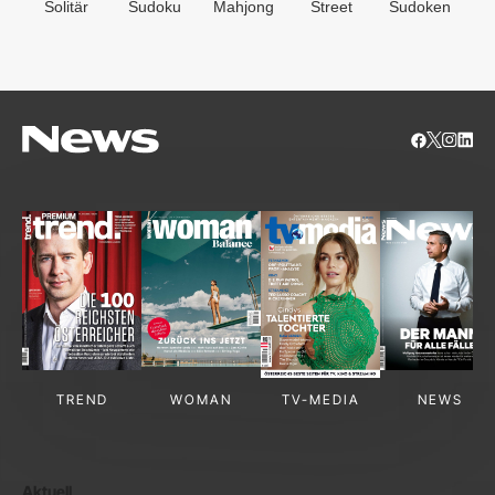
Solitär
Sudoku
Mahjong
Street
Sudoken
B
S
TREND
WOMAN
TV-MEDIA
NEWS
Aktuell