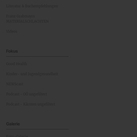
Literatur & Buchempfehlungen
Franz Grabmayrs
MATERIALSCHLACHTEN
Videos
Fokus
Good Health
Kinder- und Jugendgesundheit
NEWScast
Podcast - OÖ ungefiltert
Podcast - Kärnten ungefiltert
Galerie
Foto-Galerie