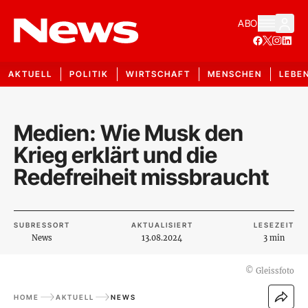
ABO
AKTUELL
POLITIK
WIRTSCHAFT
MENSCHEN
LEBE
Medien: Wie Musk den
Krieg erklärt und die
Redefreiheit missbraucht
SUBRESSORT
AKTUALISIERT
LESEZEIT
News
13.08.2024
3 min
©
Gleissfoto
HOME
AKTUELL
NEWS