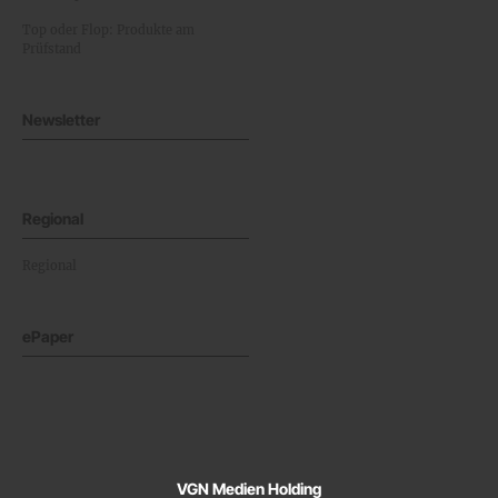
Top oder Flop: Produkte am
Prüfstand
Newsletter
Regional
Regional
ePaper
VGN Medien Holding