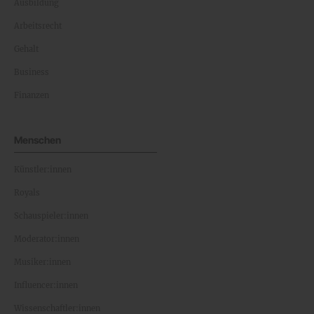
Ausbildung
Arbeitsrecht
Gehalt
Business
Finanzen
Menschen
Künstler:innen
Royals
Schauspieler:innen
Moderator:innen
Musiker:innen
Influencer:innen
Wissenschaftler:innen