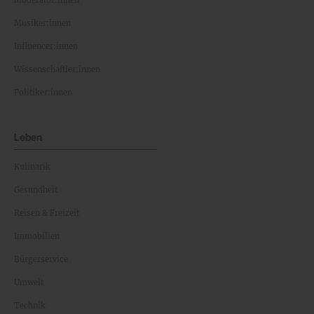
Moderator:innen
Musiker:innen
Influencer:innen
Wissenschaftler:innen
Politiker:innen
Leben
Kulinarik
Gesundheit
Reisen & Freizeit
Immobilien
Bürgerservice
Umwelt
Technik