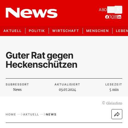
ABO
AKTUELL
POLITIK
WIRTSCHAFT
MENSCHEN
LEBE
Guter Rat gegen
Heckenschützen
SUBRESSORT
AKTUALISIERT
LESEZEIT
News
03.07.2024
5 min
©
Gleissfoto
HOME
AKTUELL
NEWS