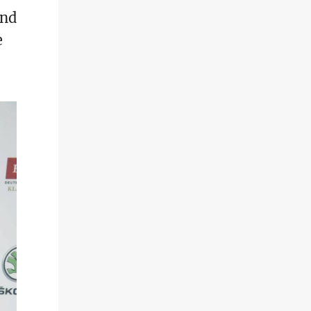
und
e