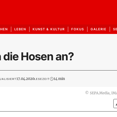
CHEN
LEBEN
KUNST & KULTUR
FOKUS
GALERIE
S
h die Hosen an?
17.04.2020
14 min
UALISIERT
LESEZEIT
©
SEPA.Media, I