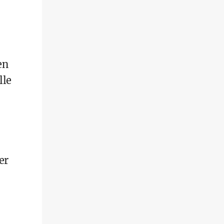
en
lle
er