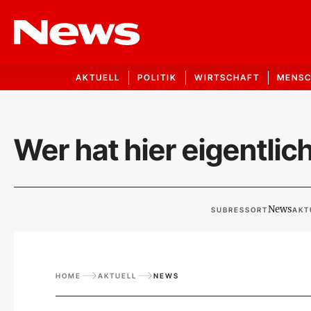
AKTUELL
POLITIK
WIRTSCHAFT
MENS
Wer hat hier eigentlic
News
SUBRESSORT
AKT
HOME
AKTUELL
NEWS