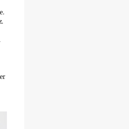
e.
z.
.
er