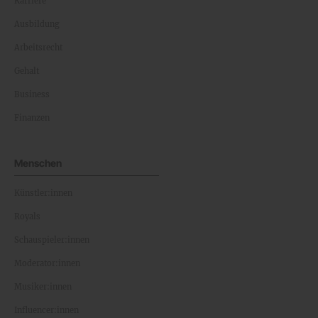
Karriere
Ausbildung
Arbeitsrecht
Gehalt
Business
Finanzen
Menschen
Künstler:innen
Royals
Schauspieler:innen
Moderator:innen
Musiker:innen
Influencer:innen