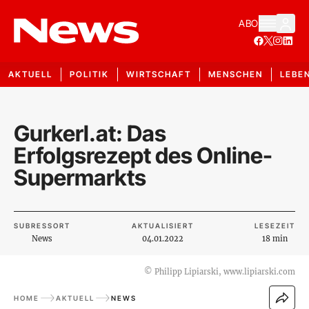
ABO
AKTUELL
POLITIK
WIRTSCHAFT
MENSCHEN
LEBE
Gurkerl.at: Das
Erfolgsrezept des Online-
Supermarkts
SUBRESSORT
AKTUALISIERT
LESEZEIT
News
04.01.2022
18 min
©
Philipp Lipiarski, www.lipiarski.com
HOME
AKTUELL
NEWS