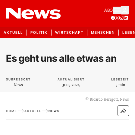
ABO
AKTUELL
POLITIK
WIRTSCHAFT
MENSCHEN
LEBE
Es geht uns alle etwas an
SUBRESSORT
AKTUALISIERT
LESEZEIT
News
31.05.2024
5 min
©
Ricardo Herrgott, News
HOME
AKTUELL
NEWS