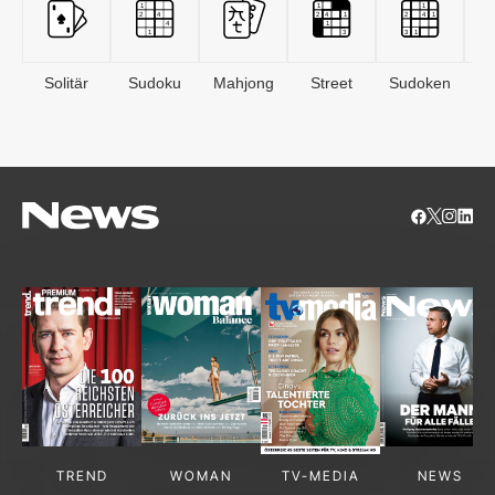
Solitär
Sudoku
Mahjong
Street
Sudoken
B
S
TREND
WOMAN
TV-MEDIA
NEWS