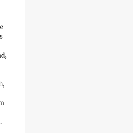
ne
s
nd,
h,
n
em
.