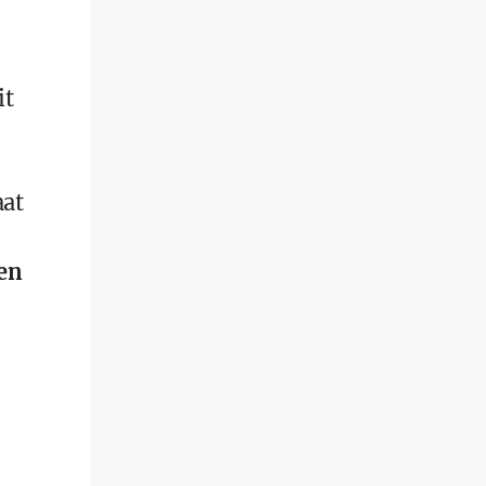
it
aat
den