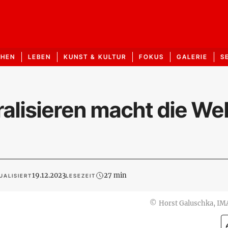
CHEN
LEBEN
KUNST & KULTUR
FOKUS
GALERIE
S
alisieren macht die Wel
19.12.2023
27 min
UALISIERT
LESEZEIT
©
Horst Galuschka, I