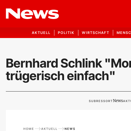
AKTUELL
POLITIK
WIRTSCHAFT
MENS
Bernhard Schlink "Mor
trügerisch einfach"
News
SUBRESSORT
AKT
HOME
AKTUELL
NEWS