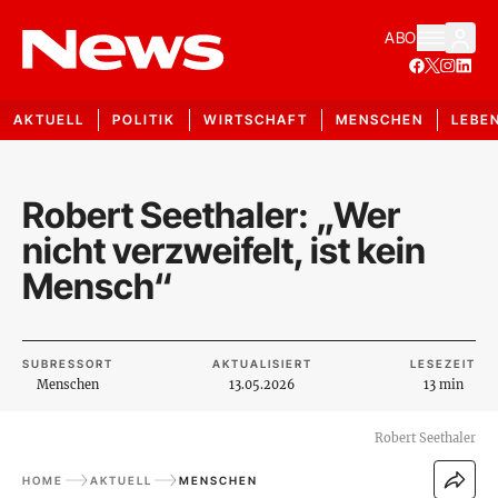
ABO
AKTUELL
POLITIK
WIRTSCHAFT
MENSCHEN
LEBE
Robert Seethaler: „Wer
nicht verzweifelt, ist kein
Mensch“
SUBRESSORT
AKTUALISIERT
LESEZEIT
Menschen
13.05.2026
13 min
Robert Seethaler
HOME
AKTUELL
MENSCHEN