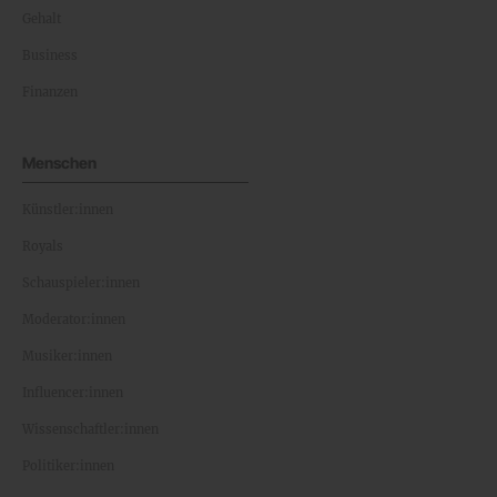
Gehalt
Business
Finanzen
Menschen
Künstler:innen
Royals
Schauspieler:innen
Moderator:innen
Musiker:innen
Influencer:innen
Wissenschaftler:innen
Politiker:innen