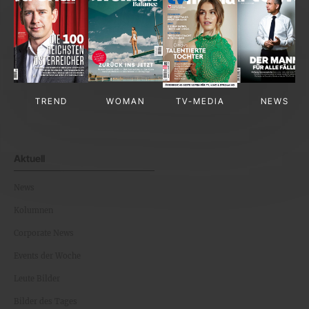
TREND
WOMAN
TV-MEDIA
NEWS
Aktuell
News
Kolumnen
Corporate News
Events der Woche
Leute Bilder
Bilder des Tages