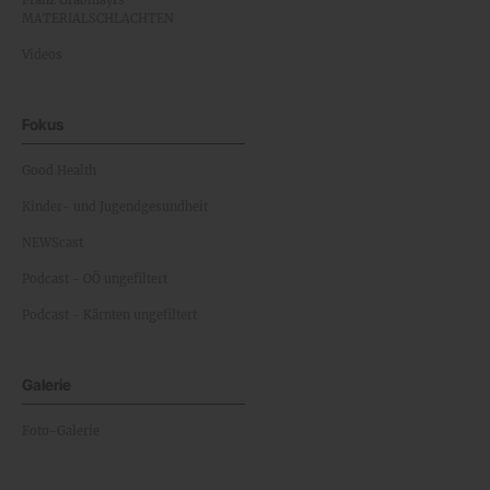
Franz Grabmayrs
MATERIALSCHLACHTEN
Videos
Fokus
Good Health
Kinder- und Jugendgesundheit
NEWScast
Podcast - OÖ ungefiltert
Podcast - Kärnten ungefiltert
Galerie
Foto-Galerie