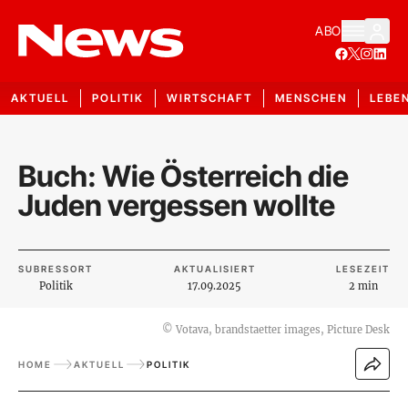
ABO
AKTUELL
POLITIK
WIRTSCHAFT
MENSCHEN
LEBE
Buch: Wie Österreich die
Juden vergessen wollte
SUBRESSORT
AKTUALISIERT
LESEZEIT
Politik
17.09.2025
2 min
©
Votava, brandstaetter images, Picture Desk
HOME
AKTUELL
POLITIK