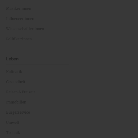
Musiker:innen
Influencer:innen
Wissenschaftler:innen
Politiker:innen
Leben
Kulinarik
Gesundheit
Reisen & Freizeit
Immobilien
Bürgerservice
Umwelt
Technik