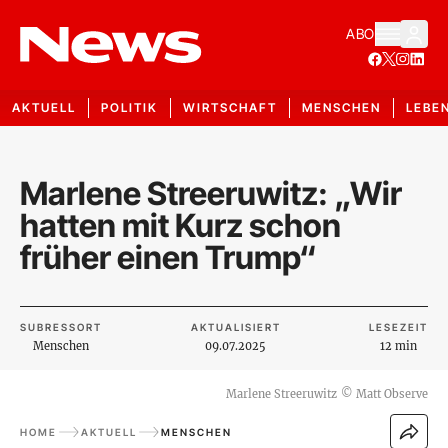
ABO
AKTUELL
POLITIK
WIRTSCHAFT
MENSCHEN
LEBE
Marlene Streeruwitz: „Wir
hatten mit Kurz schon
früher einen Trump“
SUBRESSORT
AKTUALISIERT
LESEZEIT
Menschen
09.07.2025
12 min
Marlene Streeruwitz
©
Matt Observe
HOME
AKTUELL
MENSCHEN