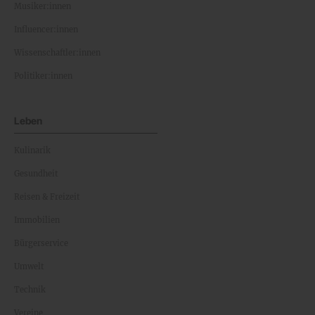
Musiker:innen
Influencer:innen
Wissenschaftler:innen
Politiker:innen
Leben
Kulinarik
Gesundheit
Reisen & Freizeit
Immobilien
Bürgerservice
Umwelt
Technik
Vereine