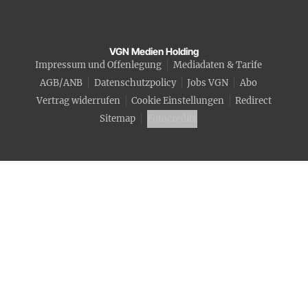
VGN Medien Holding
Impressum und Offenlegung
Mediadaten & Tarife
AGB/ANB
Datenschutzpolicy
Jobs VGN
Abo
Vertrag widerrufen
Cookie Einstellungen
Redirect
Sitemap
Fotocredits