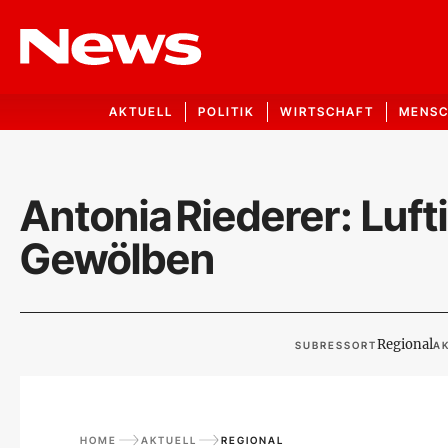
AKTUELL
POLITIK
WIRTSCHAFT
MENS
Antonia Riederer: Luft
Gewölben
Regional
SUBRESSORT
AK
HOME
AKTUELL
REGIONAL