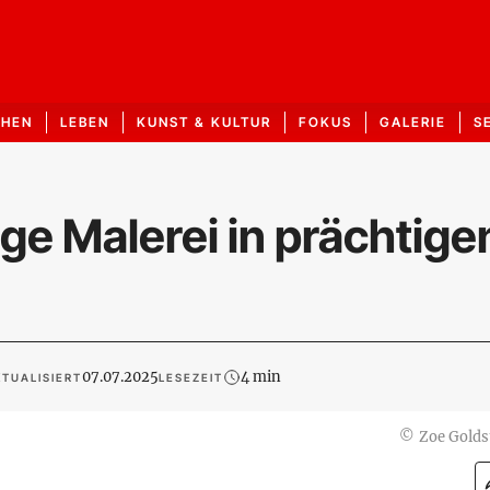
CHEN
LEBEN
KUNST & KULTUR
FOKUS
GALERIE
S
ige Malerei in prächtige
07.07.2025
4 min
TUALISIERT
LESEZEIT
©
Zoe Golds