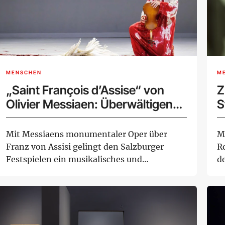
MENSCHEN
M
„Saint François d’Assise“ von
Z
Olivier Messiaen: Überwältigende
S
Hommage an den Schöpfer eines
Meisterwerks
Mit Messiaens monumentaler Oper über
M
Franz von Assisi gelingt den Salzburger
R
Festspielen ein musikalisches und
d
szenisches Ereig...
Au