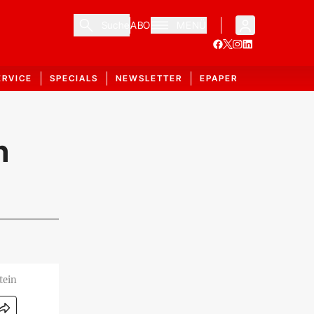
Suche
ABO
MENÜ
ERVICE
SPECIALS
NEWSLETTER
EPAPER
n
tein