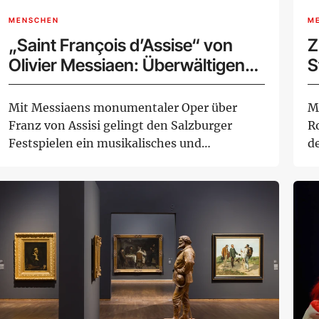
MENSCHEN
M
„Saint François d’Assise“ von
Z
Olivier Messiaen: Überwältigende
S
Hommage an den Schöpfer eines
Meisterwerks
Mit Messiaens monumentaler Oper über
M
Franz von Assisi gelingt den Salzburger
R
Festspielen ein musikalisches und
d
szenisches Ereig...
Au