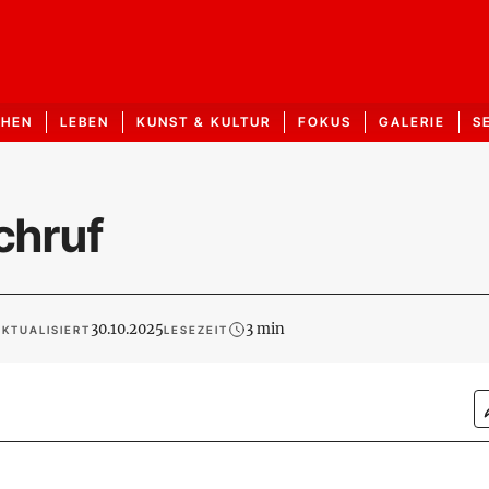
CHEN
LEBEN
KUNST & KULTUR
FOKUS
GALERIE
S
chruf
30.10.2025
3 min
AKTUALISIERT
LESEZEIT