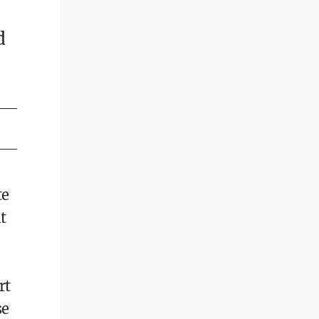
d
te
t
rt
se