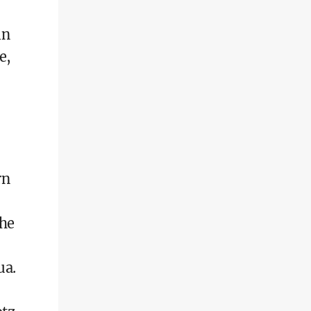
in
e,
rn
che
ua.