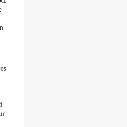
otz
e
rn
bes
d
ur