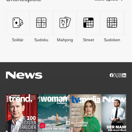
Solitär
Sudoku
Mahjong
Street
Sudoken
B
S