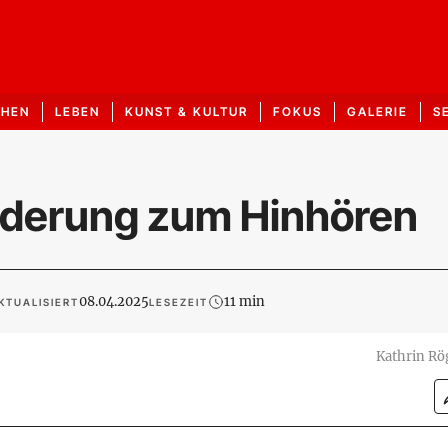
CHEN
LEBEN
KUNST & KULTUR
FOKUS
GALERIE
S
orderung zum Hinhören
08.04.2025
11 min
KTUALISIERT
LESEZEIT
Kathrin Rö