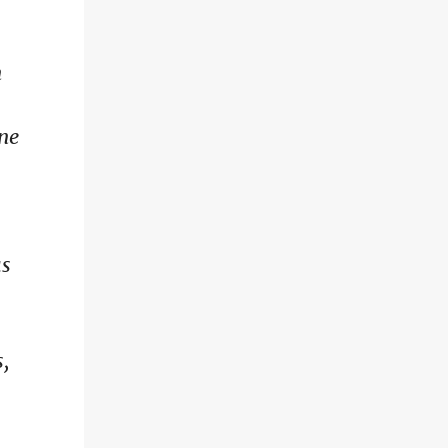
n
ne
as
s,