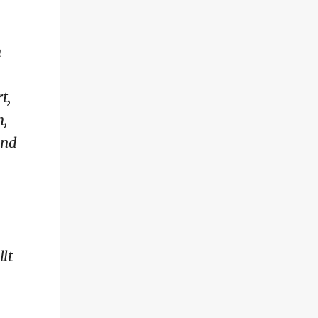
h
t,
h,
und
lt