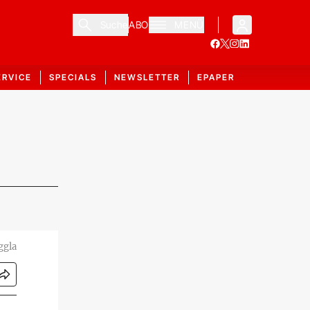
Suche
ABO
MENÜ
ERVICE
SPECIALS
NEWSLETTER
EPAPER
ggla