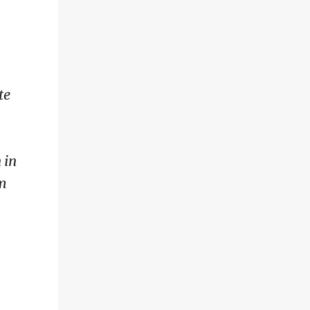
te
 in
im