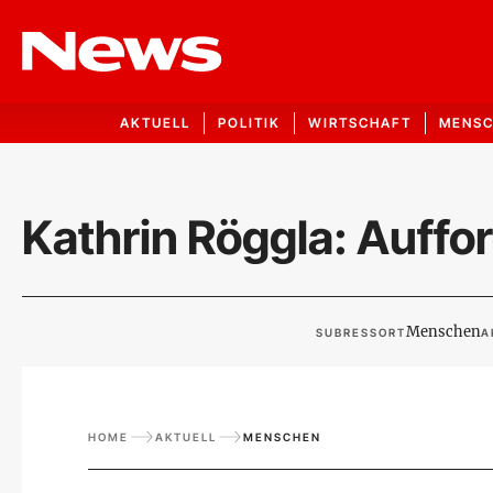
AKTUELL
POLITIK
WIRTSCHAFT
MENS
Kathrin Röggla: Auff
Menschen
SUBRESSORT
A
HOME
AKTUELL
MENSCHEN