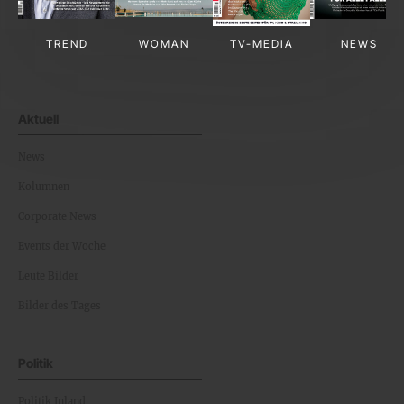
TREND
WOMAN
TV-MEDIA
NEWS
Aktuell
News
Kolumnen
Corporate News
Events der Woche
Leute Bilder
Bilder des Tages
Politik
Politik Inland