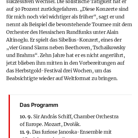
sukzessiven Wechsel. Die solistische Tätigkeit hat er
auf 30 Prozent zurückgefahren. „Diese Konzerte sind
für mich noch viel wichtiger als früher“, sagt er und
nennt als Beispiel die bevorstehende Tournee mit dem
Orchester des Hessischen Rundfunks unter Alain
Altinoglu. Er spielt das Sibelius-Konzert, eines der
„vier Grand Slams neben Beethoven, Tschaikowsky
und Brahms“. Zehn Jahre hat er es nicht angerührt,
jetzt blieben ihm mitten in den Vorbereitungen auf
das Herbstgold-Festival drei Wochen, um das
Beabsichtigte wieder auf Weltformat zu bringen.
Das Programm
10. 9.
Sir András Schiff, Chamber Orchestra
of Europe. Mozart, Dvořák.
11. 9.
Das furiose Janoska-Ensemble mit