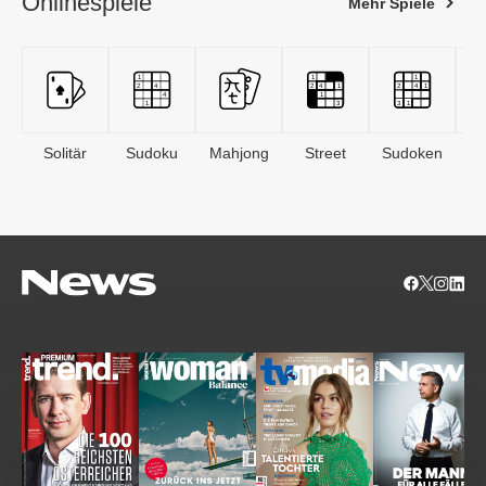
Onlinespiele
Mehr Spiele
Solitär
Sudoku
Mahjong
Street
Sudoken
B
S