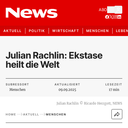
ABO
AKTUELL
POLITIK
WIRTSCHAFT
MENSCHEN
LEBE
Julian Rachlin: Ekstase
heilt die Welt
SUBRESSORT
AKTUALISIERT
LESEZEIT
Menschen
09.09.2025
17 min
Julian Rachlin
©
Ricardo Herrgott, NEWS
HOME
AKTUELL
MENSCHEN