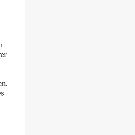
m
rer
en.
es