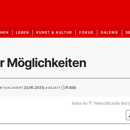
CHEN
LEBEN
KUNST & KULTUR
FOKUS
GALERIE
S
er Möglichkeiten
23.06.2025
8 min
KTUALISIERT
LESEZEIT
Irene Au
©
News/Ricardo Herr