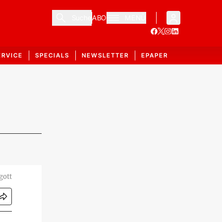
Suche
ABO
MENÜ
ERVICE
SPECIALS
NEWSLETTER
EPAPER
gott