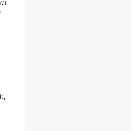
rer
h
e
t,