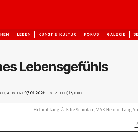
CHEN
LEBEN
KUNST & KULTUR
FOKUS
GALERIE
S
ines Lebensgefühls
07.01.2026
14 min
KTUALISIERT
LESEZEIT
Helmut Lang
©
Elfie Semotan, MAK Helmut Lang Ar