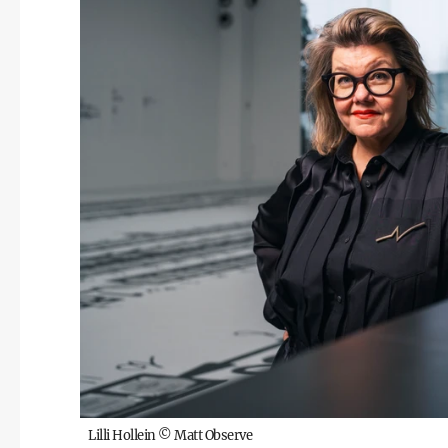
Lilli Hollein
©
Matt Observe