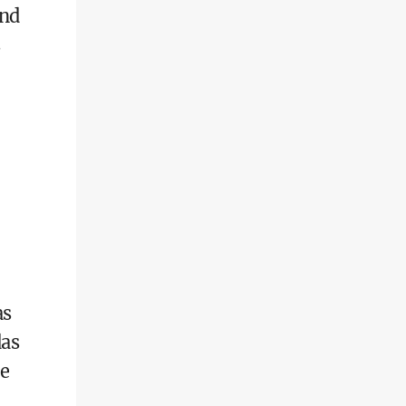
und
as
das
e