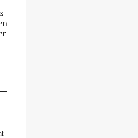
s
en
er
ht