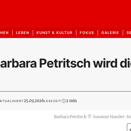
CHEN
LEBEN
KUNST & KULTUR
FOKUS
GALERIE
S
arbara Petritsch wird d
25.03.2026
2 min
KTUALISIERT
LESEZEIT
Barbara Petritsch
©
Susanne Hassler-S