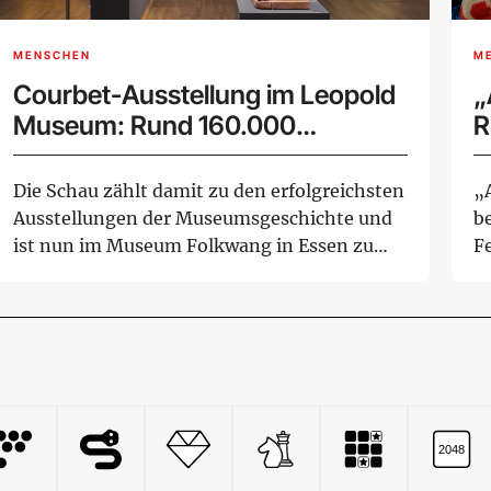
MENSCHEN
M
Courbet-Ausstellung im Leopold
„
Museum: Rund 160.000
R
Besucher bei Rekord-
M
Retrospektive
Die Schau zählt damit zu den erfolgreichsten
„
Ausstellungen der Museumsgeschichte und
b
ist nun im Museum Folkwang in Essen zu
Fe
seh...