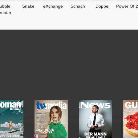
ubble
Snake
eXchange
Schach
Doppel
Power Of 2
hooter