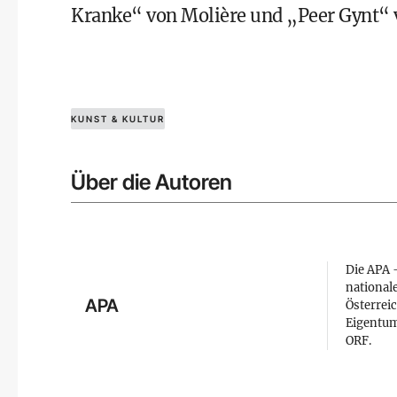
Kranke“ von Molière und „Peer Gynt“ v
KUNST & KULTUR
Über die Autoren
Die APA –
national
APA
Österreic
Eigentum
ORF.