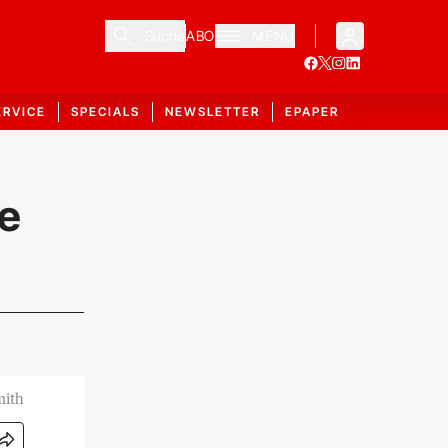
Suche
ABO
MENÜ
ERVICE
SPECIALS
NEWSLETTER
EPAPER
ie
mith