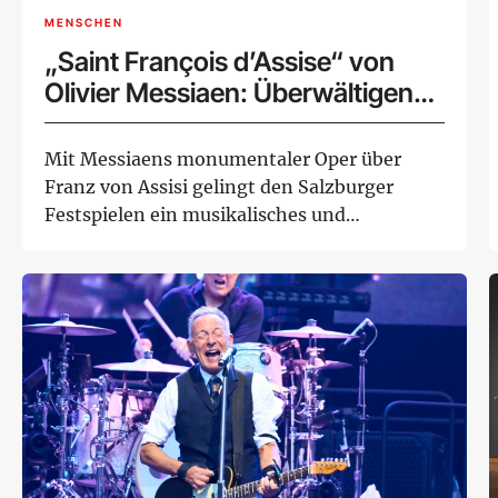
MENSCHEN
„Saint François d’Assise“ von
Olivier Messiaen: Überwältigende
Hommage an den Schöpfer eines
Meisterwerks
Mit Messiaens monumentaler Oper über
Franz von Assisi gelingt den Salzburger
Festspielen ein musikalisches und
szenisches Ereig...