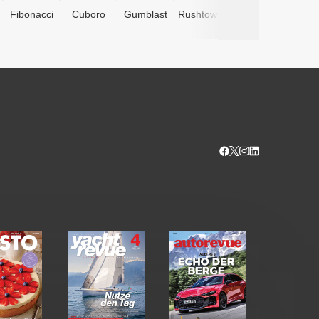
Fibonacci
Cuboro
Gumblast
Rushtower
Advents­
kalender