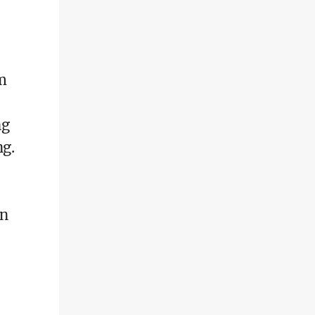
m
ng
ng.
an