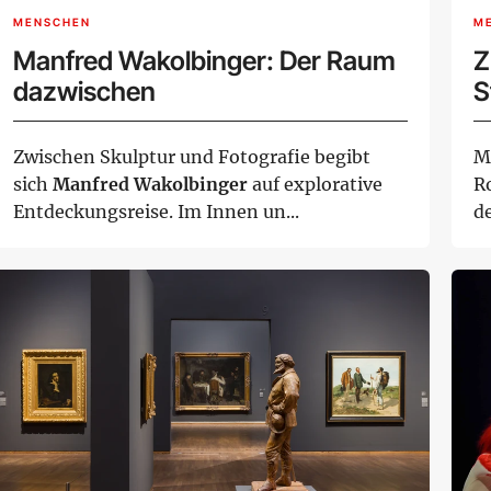
MENSCHEN
M
Manfred Wakolbinger: Der Raum
Z
dazwischen
S
Zwischen Skulptur und Fotografie begibt
M
sich
Manfred Wakolbinger
auf explorative
R
Entdeckungsreise. Im Innen un...
d
Au