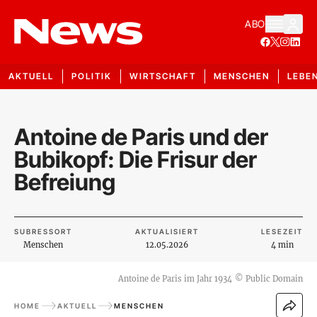
ABO
AKTUELL
POLITIK
WIRTSCHAFT
MENSCHEN
LEBE
Antoine de Paris und der
Bubikopf: Die Frisur der
Befreiung
SUBRESSORT
AKTUALISIERT
LESEZEIT
Menschen
12.05.2026
4 min
Antoine de Paris im Jahr 1934
©
Public Domain
HOME
AKTUELL
MENSCHEN