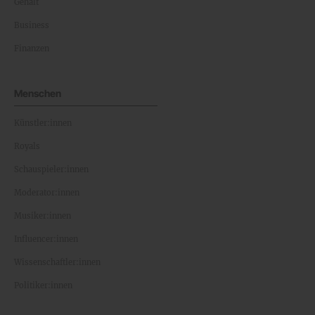
Gehalt
Business
Finanzen
Menschen
Künstler:innen
Royals
Schauspieler:innen
Moderator:innen
Musiker:innen
Influencer:innen
Wissenschaftler:innen
Politiker:innen