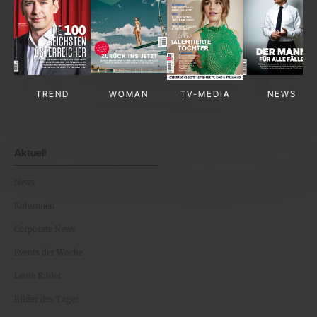
TREND
WOMAN
TV-MEDIA
NEWS
Aktuell
News
Kolumnen
Corporate News
Events der Woche
Leute Bilder
Bilder des Tages