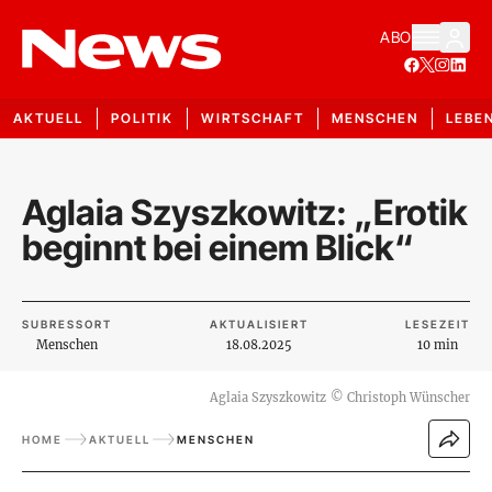
ABO
AKTUELL
POLITIK
WIRTSCHAFT
MENSCHEN
LEBE
Aglaia Szyszkowitz: „Erotik
beginnt bei einem Blick“
SUBRESSORT
AKTUALISIERT
LESEZEIT
Menschen
18.08.2025
10 min
Aglaia Szyszkowitz
©
Christoph Wünscher
HOME
AKTUELL
MENSCHEN