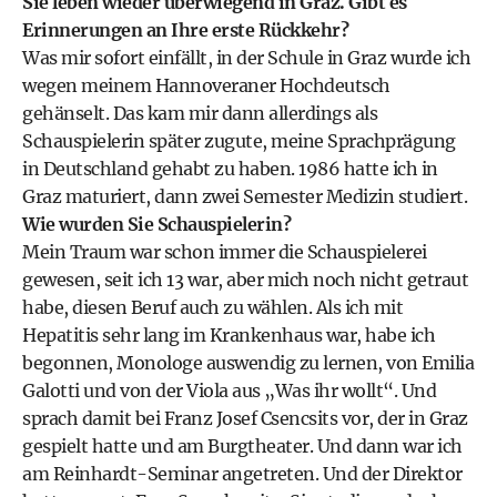
Sie leben wieder überwiegend in Graz. Gibt es
Erinnerungen an Ihre erste Rückkehr?
Was mir sofort einfällt, in der Schule in Graz wurde ich
wegen meinem Hannoveraner Hochdeutsch
gehänselt. Das kam mir dann allerdings als
Schauspielerin später zugute, meine Sprachprägung
in Deutschland gehabt zu haben. 1986 hatte ich in
Graz maturiert, dann zwei Semester Medizin studiert.
Wie wurden Sie Schauspielerin?
Mein Traum war schon immer die Schauspielerei
gewesen, seit ich 13 war, aber mich noch nicht getraut
habe, diesen Beruf auch zu wählen. Als ich mit
Hepatitis sehr lang im Krankenhaus war, habe ich
begonnen, Monologe auswendig zu lernen, von Emilia
Galotti und von der Viola aus „Was ihr wollt“. Und
sprach damit bei Franz Josef Csencsits vor, der in Graz
gespielt hatte und am Burgtheater. Und dann war ich
am Reinhardt-Seminar angetreten. Und der Direktor