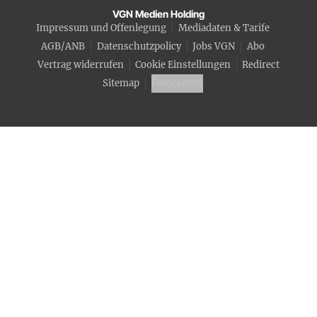
VGN Medien Holding
Impressum und Offenlegung
Mediadaten & Tarife
AGB/ANB
Datenschutzpolicy
Jobs VGN
Abo
Vertrag widerrufen
Cookie Einstellungen
Redirect
Sitemap
Fotocredits