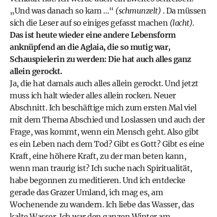
„Und was danach so kam …“
(schmunzelt)
. Da müssen
sich die Leser auf so einiges gefasst machen
(lacht)
.
Das ist heute wieder eine andere Lebensform
anknüpfend an die Aglaia, die so mutig war,
Schauspielerin zu werden: Die hat auch alles ganz
allein gerockt.
Ja, die hat damals auch alles allein gerockt. Und jetzt
muss ich halt wieder alles allein rocken. Neuer
Abschnitt. Ich beschäftige mich zum ersten Mal viel
mit dem Thema Abschied und Loslassen und auch der
Frage, was kommt, wenn ein Mensch geht. Also gibt
es ein Leben nach dem Tod? Gibt es Gott? Gibt es eine
Kraft, eine höhere Kraft, zu der man beten kann,
wenn man traurig ist? Ich suche nach Spiritualität,
habe begonnen zu meditieren. Und ich entdecke
gerade das Grazer Umland, ich mag es, am
Wochenende zu wandern. Ich liebe das Wasser, das
kalte Wasser. Ich war den ganzen Winter am