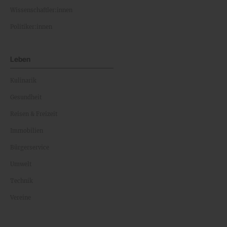
Wissenschaftler:innen
Politiker:innen
Leben
Kulinarik
Gesundheit
Reisen & Freizeit
Immobilien
Bürgerservice
Umwelt
Technik
Vereine