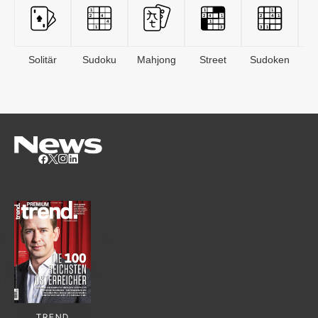
Solitär
Sudoku
Mahjong
Street
Sudoken
B
S
TREND