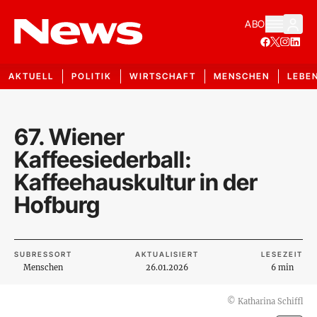
ABO
AKTUELL
POLITIK
WIRTSCHAFT
MENSCHEN
LEBE
67. Wiener
Kaffeesiederball:
Kaffeehauskultur in der
Hofburg
SUBRESSORT
AKTUALISIERT
LESEZEIT
Menschen
26.01.2026
6 min
©
Katharina Schiffl