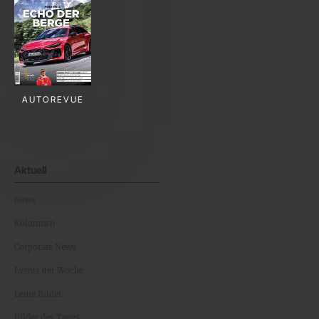
AUTOREVUE
Aktuell
News
Kolumnen
Corporate News
Events der Woche
Leute Bilder
Bilder des Tages