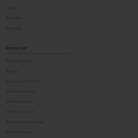
Gehalt
Business
Finanzen
Menschen
Künstler:innen
Royals
Schauspieler:innen
Moderator:innen
Musiker:innen
Influencer:innen
Wissenschaftler:innen
Politiker:innen