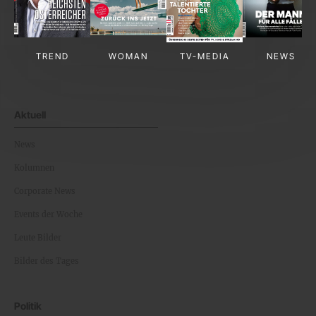
TREND
WOMAN
TV-MEDIA
NEWS
Aktuell
News
Kolumnen
Corporate News
Events der Woche
Leute Bilder
Bilder des Tages
Politik