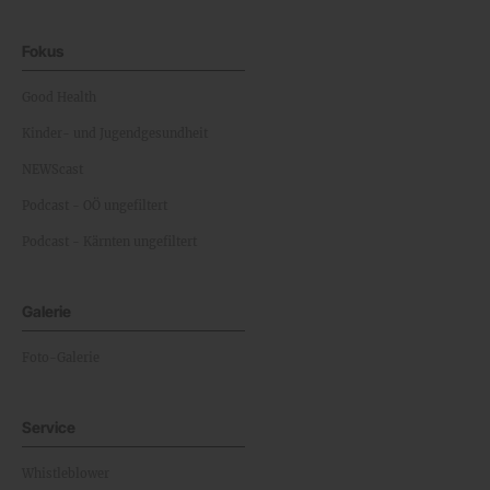
Fokus
Good Health
Kinder- und Jugendgesundheit
NEWScast
Podcast - OÖ ungefiltert
Podcast - Kärnten ungefiltert
Galerie
Foto-Galerie
Service
Whistleblower