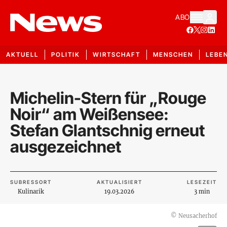
ABO
AKTUELL
POLITIK
WIRTSCHAFT
MENSCHEN
LEBE
Michelin-Stern für „Rouge
Noir“ am Weißensee:
Stefan Glantschnig erneut
ausgezeichnet
SUBRESSORT
AKTUALISIERT
LESEZEIT
Kulinarik
19.03.2026
3 min
©
Neusacherhof