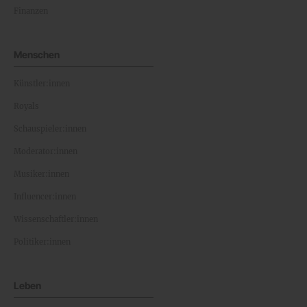
Finanzen
Menschen
Künstler:innen
Royals
Schauspieler:innen
Moderator:innen
Musiker:innen
Influencer:innen
Wissenschaftler:innen
Politiker:innen
Leben