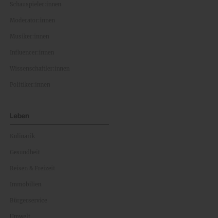
Schauspieler:innen
Moderator:innen
Musiker:innen
Influencer:innen
Wissenschaftler:innen
Politiker:innen
Leben
Kulinarik
Gesundheit
Reisen & Freizeit
Immobilien
Bürgerservice
Umwelt