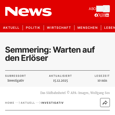
ABO
AKTUELL
POLITIK
WIRTSCHAFT
MENSCHEN
LEBE
Semmering: Warten auf
den Erlöser
SUBRESSORT
AKTUALISIERT
LESEZEIT
Investigativ
15.12.2025
10 min
Das Südbahnhotel
©
APA-Images, Wolfgang Sos
HOME
AKTUELL
INVESTIGATIV