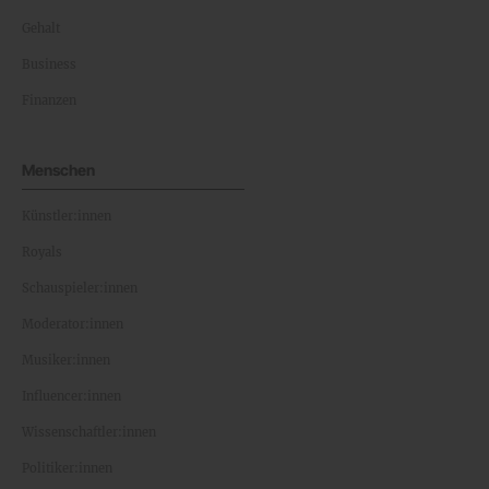
Gehalt
Business
Finanzen
Menschen
Künstler:innen
Royals
Schauspieler:innen
Moderator:innen
Musiker:innen
Influencer:innen
Wissenschaftler:innen
Politiker:innen