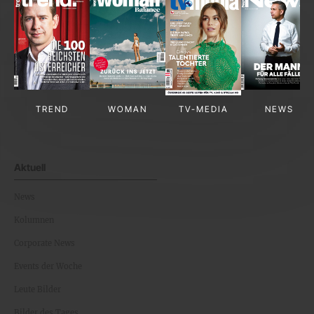
TREND
WOMAN
TV-MEDIA
NEWS
Aktuell
News
Kolumnen
Corporate News
Events der Woche
Leute Bilder
Bilder des Tages