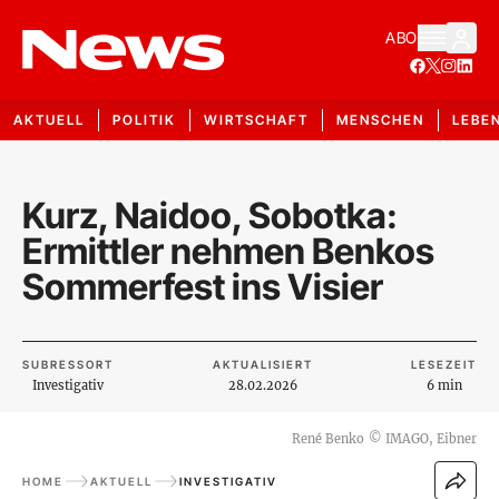
ABO
AKTUELL
POLITIK
WIRTSCHAFT
MENSCHEN
LEBE
Kurz, Naidoo, Sobotka:
Ermittler nehmen Benkos
Sommerfest ins Visier
SUBRESSORT
AKTUALISIERT
LESEZEIT
Investigativ
28.02.2026
6 min
René Benko
©
IMAGO, Eibner
HOME
AKTUELL
INVESTIGATIV