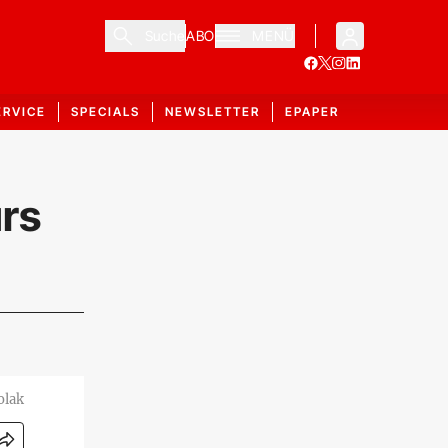
Suche
ABO
MENÜ
ERVICE
SPECIALS
NEWSLETTER
EPAPER
rs
olak