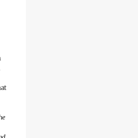
h
n
nat
he
nd,