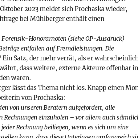
 Oktober 2023 meldet sich Prochaska wieder,
chfrage bei Mühlberger enthält einen
n Forensik-Honorarnoten (siehe OP-Ausdruck)
Beträge entfallen auf Fremdleistungen. Die
“
Ein Satz, der mehr verrät, als er wahrscheinlic
währt, dass weitere, externe Akteure offenbar i
den waren.
ger lässt das Thema nicht los. Knapp einen Mo
beiterin von Prochaska:
n von unseren Beratern aufgefordert, alle
en Rechnungen einzuholen – vor allem auch sämtlic
 jeder Rechnung beiliegen, wenn es sich um eine
stellen kann, dass diese Unterlagen umfangreich si