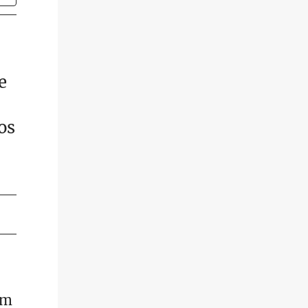
e
os
im