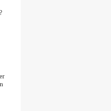
?
er
en