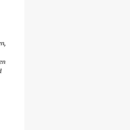
en,
ren
d