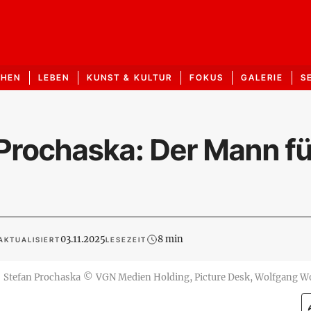
CHEN
LEBEN
KUNST & KULTUR
FOKUS
GALERIE
S
Prochaska: Der Mann fü
03.11.2025
8 min
AKTUALISIERT
LESEZEIT
Stefan Prochaska
©
VGN Medien Holding, Picture Desk, Wolfgang W