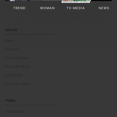
TREND
WOMAN
TV-MEDIA
NEWS
Aktuell
News
Kolumnen
Corporate News
Events der Woche
Leute Bilder
Bilder des Tages
Politik
Politik Inland