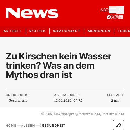
ABO
AKTUELL
POLITIK
WIRTSCHAFT
MENSCHEN
LEBE
Zu Kirschen kein Wasser
trinken? Was an dem
Mythos dran ist
SUBRESSORT
AKTUALISIERT
LESEZEIT
Gesundheit
17.06.2026, 09:34
2 min
©
APA/APA/dpa/gms/Christin Klose/Christin Klose
HOME
LEBEN
GESUNDHEIT