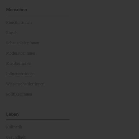
Menschen
Künstler:innen
Royals
Schauspieler:innen
Moderator:innen
Musiker:innen
Influencer:innen
Wissenschaftler:innen
Politiker:innen
Leben
Kulinarik
Gesundheit