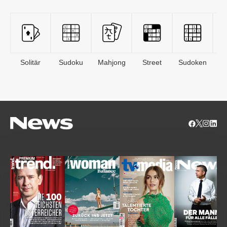
Solitär
Sudoku
Mahjong
Street
Sudoken
B
S